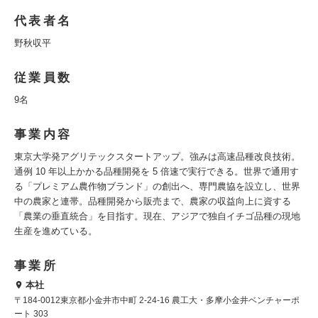
代表者名
野秋収平
従業員数
9名
事業内容
東京大学発アグリテックスタートアップ。強みは高速品種改良技術。
通例 10 年以上かかる品種開発を 5 倍速で実行できる。世界で通用す
る「プレミアム農作物ブランド」の創出へ、専門農協を設立し、世界
中の農家と連帯。品種開発から販売まで、農家の収益向上に資する
「農業の垂直統合」を目指す。現在、アジアで独自イチゴ品種の現地
生産を進めている。
事業所
本社
〒184-0012東京都小金井市中町 2-24-16 農工大・多摩小金井ベンチャーポ
ート 303