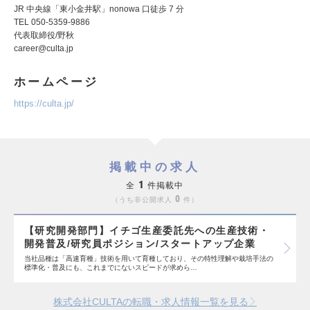
JR 中央線「東小金井駅」nonowa 口徒歩 7 分
TEL 050-5359-9886
代表取締役/野秋
career@culta.jp
ホームページ
https://culta.jp/
掲載中の求人
1
全
件掲載中
0
うち非公開求人
件
【研究開発部門】イチゴ生産委託先への生産技術・
開発普及/研究員ポジション/スタートアップ企業
当社品種は「高速育種」技術を用いて育種しており、その特性理解や栽培手法の
標準化・普及にも、これまでにないスピードが求めら…
株式会社CULTAの転職・求人情報一覧を見る