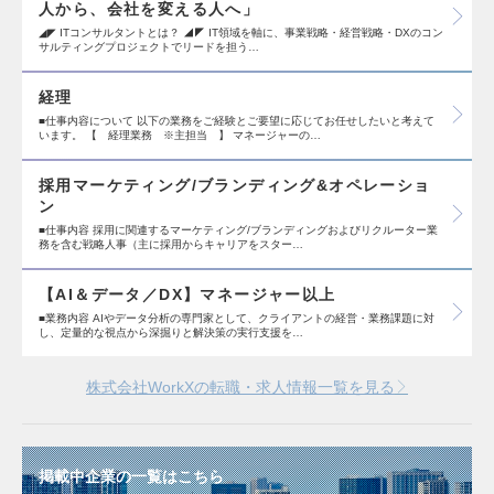
人から、会社を変える人へ」
◢◤ ITコンサルタントとは？ ◢◤ IT領域を軸に、事業戦略・経営戦略・DXのコン
サルティングプロジェクトでリードを担う…
経理
■仕事内容について 以下の業務をご経験とご要望に応じてお任せしたいと考えて
います。 【 経理業務 ※主担当 】 マネージャーの…
採用マーケティング/ブランディング&オペレーショ
ン
■仕事内容 採用に関連するマーケティング/ブランディングおよびリクルーター業
務を含む戦略人事（主に採用からキャリアをスター…
【AI＆データ／DX】マネージャー以上
■業務内容 AIやデータ分析の専門家として、クライアントの経営・業務課題に対
し、定量的な視点から深掘りと解決策の実行支援を…
株式会社WorkXの転職・求人情報一覧を見る
掲載中企業の一覧はこちら