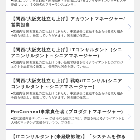
■当社について 事業戦略・経営戦略・IT領域におけるコンサルティングサービスを
提供しつつ、 7,000名のフリーランスコンサ…
【関西/大阪支社立ち上げ】アカウントマネージャー/
営業担当
■業務内容 関西支社の立ち上げにあたり、事業成長に直結するあらゆる取り組み
を自ら構想し、推進していただきます。関西圏の産業…
【関西/大阪支社立ち上げ】ITコンサルタント (シニ
アコンサルタント～シニアマネージャー)
■業務内容 関西支社の立ち上げに伴い新規で取引を行うクライアントとのプロジ
ェクトを品質高く推進し、長期的な関係を築いていた…
【関西/大阪支社立ち上げ】戦略/ITコンサル(シニア
コンサルタント～シニアマネージャー)
■業務内容 関西支社の立ち上げにあたり、事業成長に直結するあらゆる取り組み
を自ら構想し、推進していただきます。関西圏の産業…
ProConnect事業責任者 (プロダクトマネージャー)
■主な業務内容 ProConnectのさらなる拡大に向け、課題を抱えるクライアントと
人材のマッチング業務を行いつつ、プロダ…
【ITコンサルタント(未経験歓迎)】「システムを作る