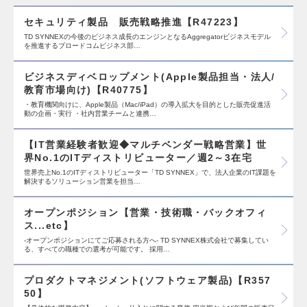
セキュリティ製品 販売戦略推進【R47223】
TD SYNNEXの今後のビジネス成長のエンジンとなるAggregatorビジネスモデル
を推進するブロードコムビジネス部…
ビジネスディベロップメント(Apple製品担当・法人/
教育市場向け)【R40775】
・教育機関向けに、Apple製品（Mac/iPad）の導入拡大を目的とした販売促進活
動の企画・実行 ・社内営業チームと連携…
【IT営業経験者歓迎◆マルチベンダー戦略営業】世
界No.1のITディストリビューター／週2～3在宅
世界売上No.1のITディストリビューター「TD SYNNEX」で、法人企業のIT課題を
解決するソリューション営業を担当…
オープンポジション【営業・技術職・バックオフィ
ス...etc】
-オープンポジションにてご応募される方へ- TD SYNNEX株式会社で募集してい
る、すべての職種での選考が可能です。 採用…
プロダクトマネジメント(ソフトウェア製品)【R357
50】