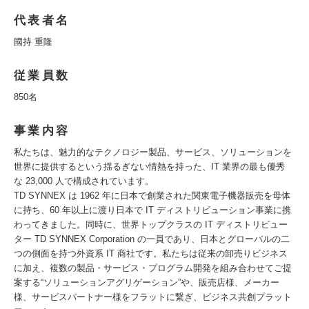
代表者名
國持 重隆
従業員数
850名
事業内容
私たちは、魅力的なテクノロジー製品、サービス、ソリューションを
世界に提供するという揺るぎない情熱を持った、IT 業界の最も優秀
な 23,000 人で構成されています。
TD SYNNEX は 1962 年に日本で創業された関東電子機器販売を母体
に持ち、60 年以上に渡り日本で IT ディストリビューション事業に携
わってきました。同時に、世界トップクラスの IT ディストリビュー
ター TD SYNNEX Corporation の一員であり、日本とグローバルの二
つの側面を持つ外資系 IT 商社です。私たちは従来の卸売りビジネス
に加え、複数の製品・サービス・プログラム開発を組み合わせてご提
案する“ソリューションアグリゲーション”や、販売店様、メーカー
様、サービスパートナー様をフラットに繋ぎ、ビジネス共創プラット