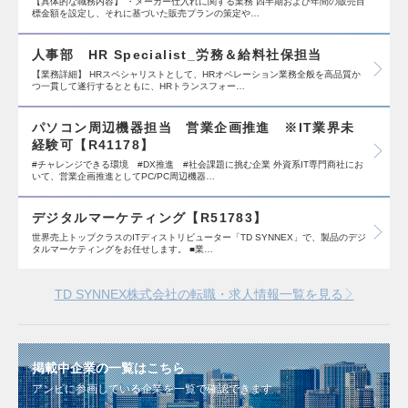
【具体的な職務内容】 ・メーカー仕入れに関する業務 四半期および年間の販売目
標金額を設定し、それに基づいた販売プランの策定や…
人事部 HR Specialist_労務＆給料社保担当
【業務詳細】 HRスペシャリストとして、HRオペレーション業務全般を高品質か
つ一貫して遂行するとともに、HRトランスフォー…
パソコン周辺機器担当 営業企画推進 ※IT業界未
経験可【R41178】
#チャレンジできる環境 #DX推進 #社会課題に挑む企業 外資系IT専門商社にお
いて、営業企画推進としてPC/PC周辺機器…
デジタルマーケティング【R51783】
世界売上トップクラスのITディストリビューター「TD SYNNEX」で、製品のデジ
タルマーケティングをお任せします。 ■業…
TD SYNNEX株式会社の転職・求人情報一覧を見る
掲載中企業の一覧はこちら
アンビに参画している企業を一覧で確認できます