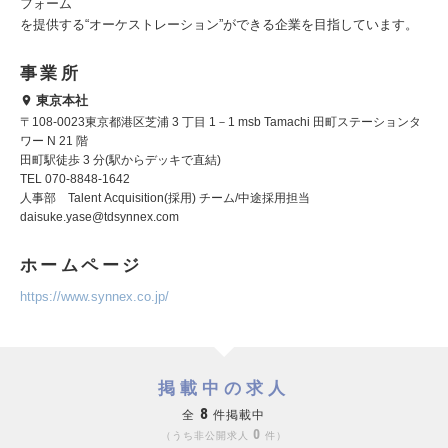
フォーム
を提供する“オーケストレーション”ができる企業を目指しています。
事業所
東京本社
〒108-0023東京都港区芝浦 3 丁目 1－1 msb Tamachi 田町ステーションタ
ワー N 21 階
田町駅徒歩 3 分(駅からデッキで直結)
TEL 070-8848-1642
人事部 Talent Acquisition(採用) チーム/中途採用担当
daisuke.yase@tdsynnex.com
ホームページ
https://www.synnex.co.jp/
掲載中の求人
8
全
件掲載中
0
うち非公開求人
件