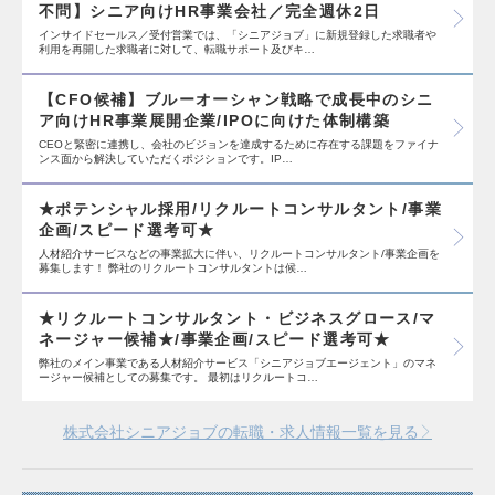
不問】シニア向けHR事業会社／完全週休2日
インサイドセールス／受付営業では、「シニアジョブ」に新規登録した求職者や
利用を再開した求職者に対して、転職サポート及びキ…
【CFO候補】ブルーオーシャン戦略で成長中のシニ
ア向けHR事業展開企業/IPOに向けた体制構築
CEOと緊密に連携し、会社のビジョンを達成するために存在する課題をファイナ
ンス面から解決していただくポジションです。IP…
★ポテンシャル採用/リクルートコンサルタント/事業
企画/スピード選考可★
人材紹介サービスなどの事業拡大に伴い、リクルートコンサルタント/事業企画を
募集します！ 弊社のリクルートコンサルタントは候…
★リクルートコンサルタント・ビジネスグロース/マ
ネージャー候補★/事業企画/スピード選考可★
弊社のメイン事業である人材紹介サービス「シニアジョブエージェント」のマネ
ージャー候補としての募集です。 最初はリクルートコ…
株式会社シニアジョブの転職・求人情報一覧を見る