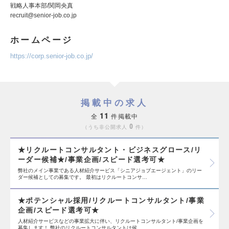
戦略人事本部/関岡央真
recruit@senior-job.co.jp
ホームページ
https://corp.senior-job.co.jp/
掲載中の求人
11
全
件掲載中
0
うち非公開求人
件
★リクルートコンサルタント・ビジネスグロース/リ
ーダー候補★/事業企画/スピード選考可★
弊社のメイン事業である人材紹介サービス「シニアジョブエージェント」のリー
ダー候補としての募集です。 最初はリクルートコンサ…
★ポテンシャル採用/リクルートコンサルタント/事業
企画/スピード選考可★
人材紹介サービスなどの事業拡大に伴い、リクルートコンサルタント/事業企画を
募集します！ 弊社のリクルートコンサルタントは候…