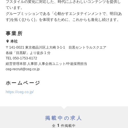
フスタイルの変化に対応した、時代にふさわしいコンテンツを提供し
ています。
グループミッションである「心動かすエンタテインメントで、明日(あ
す)を拓く(ひらく)」を体現するために、これからも進化し続けます。
事業所
本社
〒141-0021 東京都品川区上大崎 3-1-1 目黒セントラルスクエア
各線「目黒駅」より徒歩 1 分
TEL 050-1753-6172
経営管理本部 人事部 人事企画ユニット/中途採用担当
ceg-recruit@ceg.co.jp
ホームページ
https://ceg.co.jp/
掲載中の求人
1
全
件掲載中