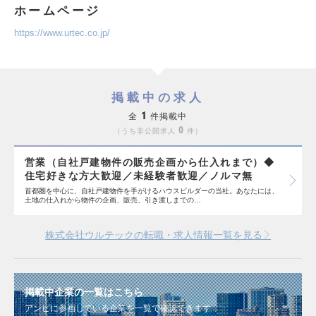
ホームページ
https://www.urtec.co.jp/
掲載中の求人
1
全
件掲載中
0
うち非公開求人
件
営業（自社戸建物件の販売企画から仕入れまで）◆
住宅好きな方大歓迎／未経験者歓迎／ノルマ無
首都圏を中心に、自社戸建物件を手がけるハウスビルダーの当社。あなたには、
土地の仕入れから物件の企画、販売、引き渡しまでの…
株式会社ウルテックの転職・求人情報一覧を見る
掲載中企業の一覧はこちら
アンビに参画している企業を一覧で確認できます