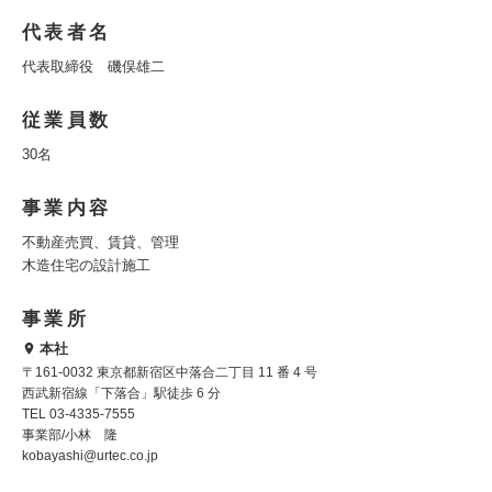
代表者名
代表取締役 磯俣雄二
従業員数
30名
事業内容
不動産売買、賃貸、管理
木造住宅の設計施工
事業所
本社
〒161-0032 東京都新宿区中落合二丁目 11 番 4 号
西武新宿線「下落合」駅徒歩 6 分
TEL 03-4335-7555
事業部/小林 隆
kobayashi@urtec.co.jp