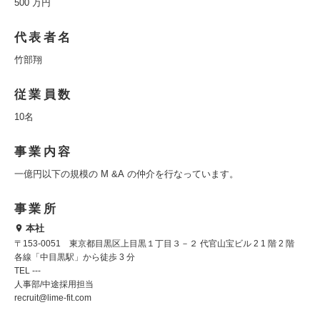
500 万円
代表者名
竹部翔
従業員数
10名
事業内容
一億円以下の規模の M &A の仲介を行なっています。
事業所
本社
〒153-0051 東京都目黒区上目黒１丁目３－２ 代官山宝ビル 2 1 階 2 階
各線「中目黒駅」から徒歩 3 分
TEL ---
人事部/中途採用担当
recruit@lime-fit.com