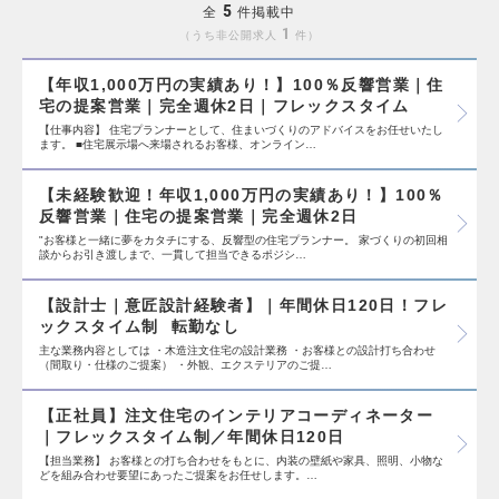
5
全
件掲載中
1
うち非公開求人
件
【年収1,000万円の実績あり！】100％反響営業｜住
宅の提案営業｜完全週休2日｜フレックスタイム
【仕事内容】 住宅プランナーとして、住まいづくりのアドバイスをお任せいたし
ます。 ■住宅展示場へ来場されるお客様、オンライン…
【未経験歓迎！年収1,000万円の実績あり！】100％
反響営業｜住宅の提案営業｜完全週休2日
"お客様と一緒に夢をカタチにする、反響型の住宅プランナー。 家づくりの初回相
談からお引き渡しまで、一貫して担当できるポジシ…
【設計士｜意匠設計経験者】｜年間休日120日！フレ
ックスタイム制 転勤なし
主な業務内容としては ・木造注文住宅の設計業務 ・お客様との設計打ち合わせ
（間取り・仕様のご提案） ・外観、エクステリアのご提…
【正社員】注文住宅のインテリアコーディネーター
｜フレックスタイム制／年間休日120日
【担当業務】 お客様との打ち合わせをもとに、内装の壁紙や家具、照明、小物な
どを組み合わせ要望にあったご提案をお任せします。…