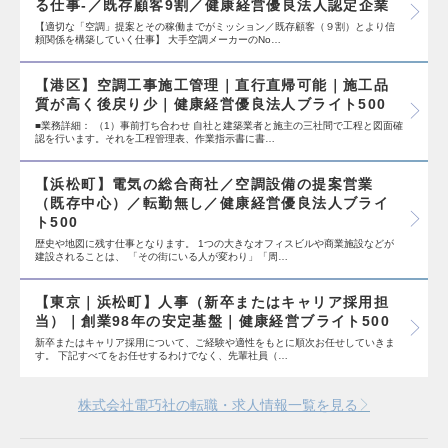
る仕事-／既存顧客9割／健康経営優良法人認定企業
【適切な「空調」提案とその稼働までがミッション／既存顧客（９割）とより信
頼関係を構築していく仕事】 大手空調メーカーのNo…
【港区】空調工事施工管理｜直行直帰可能｜施工品
質が高く後戻り少｜健康経営優良法人ブライト500
■業務詳細： （1）事前打ち合わせ 自社と建築業者と施主の三社間で工程と図面確
認を行います。それを工程管理表、作業指示書に書…
【浜松町】電気の総合商社／空調設備の提案営業
（既存中心）／転勤無し／健康経営優良法人ブライ
ト500
歴史や地図に残す仕事となります。 1つの大きなオフィスビルや商業施設などが
建設されることは、 「その街にいる人が変わり」「周…
【東京｜浜松町】人事（新卒またはキャリア採用担
当）｜創業98年の安定基盤｜健康経営ブライト500
新卒またはキャリア採用について、ご経験や適性をもとに順次お任せしていきま
す。 下記すべてをお任せするわけでなく、先輩社員（…
株式会社電巧社の転職・求人情報一覧を見る