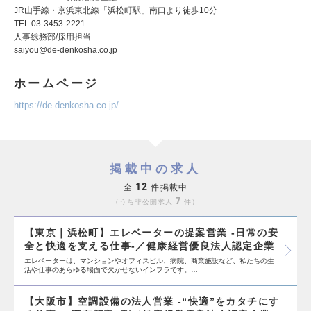
JR山手線・京浜東北線「浜松町駅」南口より徒歩10分
TEL 03-3453-2221
人事総務部/採用担当
saiyou@de-denkosha.co.jp
ホームページ
https://de-denkosha.co.jp/
掲載中の求人
12
全
件掲載中
7
うち非公開求人
件
【東京｜浜松町】エレベーターの提案営業 -日常の安
全と快適を支える仕事-／健康経営優良法人認定企業
エレベーターは、マンションやオフィスビル、病院、商業施設など、私たちの生
活や仕事のあらゆる場面で欠かせないインフラです。…
【大阪市】空調設備の法人営業 -“快適”をカタチにす