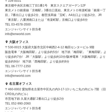
〒104-0031
東京都中央区京橋三丁目1番1号 東京スクエアガーデン12F
東京メトロ銀座線「京橋駅」3番出口直結、東京メトロ有楽町線「銀座一丁
目」7番出口より徒歩2分、都営浅草線「宝町」A4出口より徒歩2分、JR
「東京駅」八重洲南口または「有楽町駅」京橋口より徒歩6分
TEL 03-4578-3500
エンジャパンサイト担当者
info@enworld.com
大阪オフィス
〒530-0015 大阪府大阪市北区中崎西2-4-12 梅田センタービル 9階
阪急電車「大阪梅田駅」より徒歩約5分/ 地下鉄「梅田駅」「東梅田駅」よ
り徒歩約7分/ JR「大阪駅」より徒歩約10分/阪神電車「大阪梅田駅」より
徒歩約9分/ 地下鉄「西梅田駅」より徒歩約9分
TEL 06-7777-1350
エンジャパンサイト担当者
info@enworld.com
名古屋オフィス
〒460-0002 愛知県名古屋市中区丸の内3-17-13 いちご丸の内ビル 7階 （旧
CRD丸の内ビル）
市営地下鉄 久屋大通駅 2番出口より徒歩2分
TEL 052-990-2060
エンジャパンサイト担当者