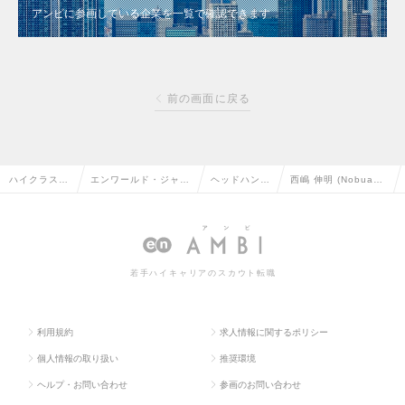
アンビに参画している企業を一覧で確認できます
前の画面に戻る
ハイクラス求
エンワールド・ジャパ
ヘッドハンタ
西嶋 伸明 (Nobuak
人TOP
ン株式会社
ー情報
i Nishijima)
若手ハイキャリアのスカウト転職
利用規約
求人情報に関するポリシー
個人情報の取り扱い
推奨環境
ヘルプ・お問い合わせ
参画のお問い合わせ