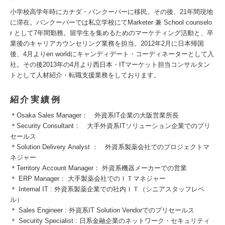
小学校高学年時にカナダ・バンクーバーに移民。その後、21年間現地
に滞在。バンクーバーでは私立学校にてMarketer 兼 School counselo
r として7年間勤務。留学生を集めるためのマーケティング活動と、卒
業後のキャリアカウンセリング業務を担当。2012年2月に日本帰国
後、4月よりen worldにキャンディデート・コーディネーターとして入
社。その後2013年の4月より西日本・ITマーケット担当コンサルタン
トとして人材紹介・転職支援業務をしております。
紹介実績例
＊Osaka Sales Manager： 外資系IT企業の大阪営業所長
＊Security Consultant： 大手外資系ITソリューション企業でのプリ
セールス
＊Solution Delivery Analyst ： 外資系製薬会社でのプロジェクトマ
ネジャー
＊Territory Account Manager： 外資系機器メーカーでの営業
＊ ERP Manager： 大手製薬会社でのＩＴマネジャー
＊ Internal IT : 外資系製薬企業での社内ＩＴ（シニアスタッフレベ
ル）
＊ Sales Engineer : 外資系IT Solution Vendorでのプリセールス
＊ Security Specialist : 日系金融企業のネットワーク・セキュリティ