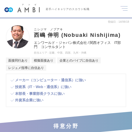
若手ハイキャリアのスカウト転職
登録日
14/06/18
ニシジマ ノブアキ
西嶋 伸明 (Nobuaki Nishijima)
エンワールド・ジャパン株式会社 / 関西オフィス IT部
門 コンサルタント
担当エリア
近畿、中国、四国、九州・沖縄
面接同行あり
模擬面接あり
企業とのパイプに自信あり
レジュメ指導に自信あり
メーカー（コンピューター・通信系）に強い
技術系（IT・Web・通信系）に強い
本部長・事業部長クラスに強い
外資系企業に強い
得意分野