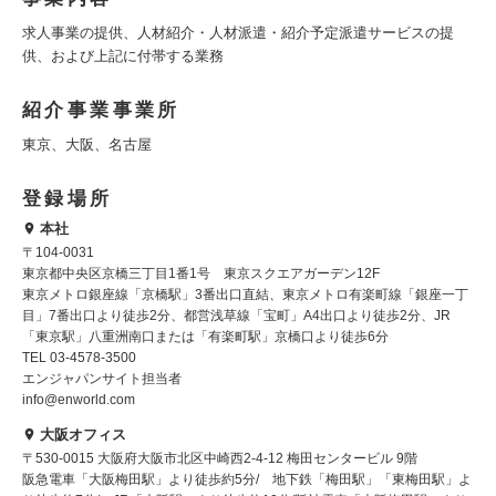
求人事業の提供、人材紹介・人材派遣・紹介予定派遣サービスの提
供、および上記に付帯する業務
紹介事業事業所
東京、大阪、名古屋
登録場所
本社
〒104-0031
東京都中央区京橋三丁目1番1号 東京スクエアガーデン12F
東京メトロ銀座線「京橋駅」3番出口直結、東京メトロ有楽町線「銀座一丁
目」7番出口より徒歩2分、都営浅草線「宝町」A4出口より徒歩2分、JR
「東京駅」八重洲南口または「有楽町駅」京橋口より徒歩6分
TEL 03-4578-3500
エンジャパンサイト担当者
info@enworld.com
大阪オフィス
〒530-0015 大阪府大阪市北区中崎西2-4-12 梅田センタービル 9階
阪急電車「大阪梅田駅」より徒歩約5分/ 地下鉄「梅田駅」「東梅田駅」よ