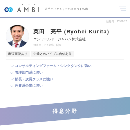
若手ハイキャリアのスカウト転職
登録日
17/09/26
栗田 亮平 (Ryohei Kurita)
エンワールド・ジャパン株式会社
担当エリア
東北、関東
出張面談あり
企業とのパイプに自信あり
コンサルティングファーム・シンクタンクに強い
管理部門系に強い
部長・次長クラスに強い
外資系企業に強い
得意分野