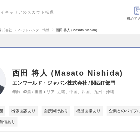
ハイキャリアのスカウト転職
初めて
株式会社
ヘッドハンター情報
西田 将人 (Masato Nishida)
西田 将人 (Masato Nishida)
エンワールド・ジャパン株式会社 / 関西IT部門
年齢
43歳
担当エリア
近畿、中国、四国、九州・沖縄
能
出張面談あり
面接同行あり
模擬面接あり
企業とのパイプ
自信あり