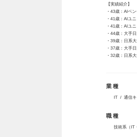
【実績紹介】
・43歳：AIベ
・41歳：AIユニ
・41歳：AIユニコ
・44歳：大手日
・39歳：日系大手
・37歳：大手
・32歳：日系大手
業種
IT
通信キ
職種
技術系（IT