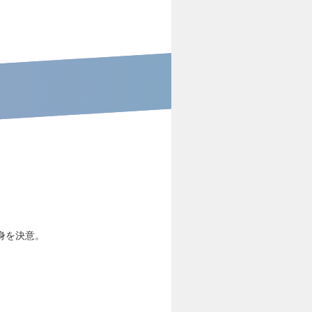
身を決意。
。