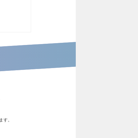
、
ます。