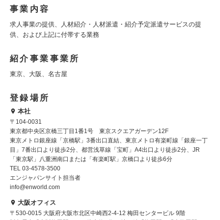
事業内容
求人事業の提供、人材紹介・人材派遣・紹介予定派遣サービスの提
供、および上記に付帯する業務
紹介事業事業所
東京、大阪、名古屋
登録場所
本社
〒104-0031
東京都中央区京橋三丁目1番1号 東京スクエアガーデン12F
東京メトロ銀座線「京橋駅」3番出口直結、東京メトロ有楽町線「銀座一丁
目」7番出口より徒歩2分、都営浅草線「宝町」A4出口より徒歩2分、JR
「東京駅」八重洲南口または「有楽町駅」京橋口より徒歩6分
TEL 03-4578-3500
エンジャパンサイト担当者
info@enworld.com
大阪オフィス
〒530-0015 大阪府大阪市北区中崎西2-4-12 梅田センタービル 9階