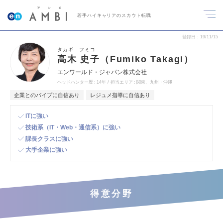
若手ハイキャリアのスカウト転職
登録日
19/11/15
タカギ フミコ
高木 史子（Fumiko Takagi）
エンワールド・ジャパン株式会社
ヘッドハンター歴
14年
担当エリア
関東、九州・沖縄
企業とのパイプに自信あり
レジュメ指導に自信あり
ITに強い
技術系（IT・Web・通信系）に強い
課長クラスに強い
大手企業に強い
得意分野