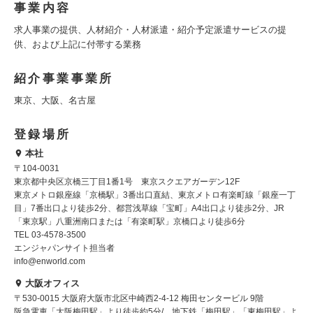
事業内容
求人事業の提供、人材紹介・人材派遣・紹介予定派遣サービスの提
供、および上記に付帯する業務
紹介事業事業所
東京、大阪、名古屋
登録場所
本社
〒104-0031
東京都中央区京橋三丁目1番1号 東京スクエアガーデン12F
東京メトロ銀座線「京橋駅」3番出口直結、東京メトロ有楽町線「銀座一丁
目」7番出口より徒歩2分、都営浅草線「宝町」A4出口より徒歩2分、JR
「東京駅」八重洲南口または「有楽町駅」京橋口より徒歩6分
TEL 03-4578-3500
エンジャパンサイト担当者
info@enworld.com
大阪オフィス
〒530-0015 大阪府大阪市北区中崎西2-4-12 梅田センタービル 9階
阪急電車「大阪梅田駅」より徒歩約5分/ 地下鉄「梅田駅」「東梅田駅」よ