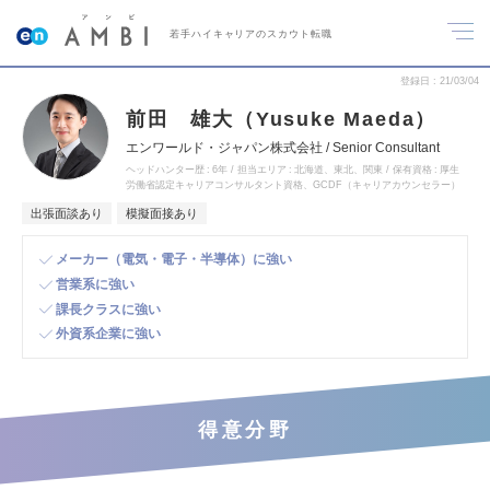
若手ハイキャリアのスカウト転職
登録日
21/03/04
前田 雄大（Yusuke Maeda）
エンワールド・ジャパン株式会社 / Senior Consultant
ヘッドハンター歴
6年
担当エリア
北海道、東北、関東
保有資格
厚生
労働省認定キャリアコンサルタント資格、GCDF（キャリアカウンセラー）
出張面談あり
模擬面接あり
メーカー（電気・電子・半導体）に強い
営業系に強い
課長クラスに強い
外資系企業に強い
得意分野