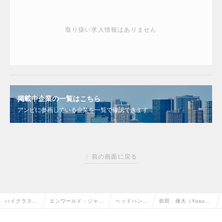
取り扱い求人情報はありません
掲載中企業の一覧はこちら
アンビに参画している企業を一覧で確認できます
前の画面に戻る
ハイクラス求
エンワールド・ジャパ
ヘッドハンタ
前田 雄大（Yusuk
人TOP
ン株式会社
ー情報
e Maeda）