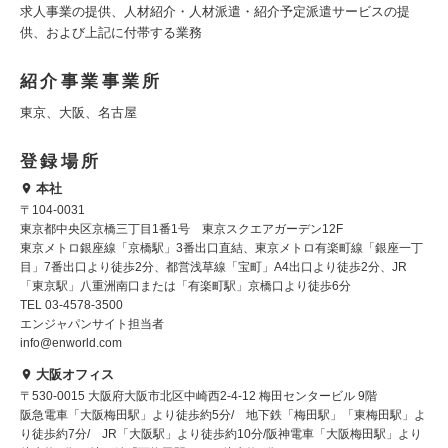
求人事業の提供、人材紹介・人材派遣・紹介予定派遣サービスの提
供、および上記に付帯する業務
紹介事業事業所
東京、大阪、名古屋
登録場所
本社
〒104-0031
東京都中央区京橋三丁目1番1号 東京スクエアガーデン12F
東京メトロ銀座線「京橋駅」3番出口直結、東京メトロ有楽町線「銀座一丁
目」7番出口より徒歩2分、都営浅草線「宝町」A4出口より徒歩2分、JR
「東京駅」八重洲南口または「有楽町駅」京橋口より徒歩6分
TEL 03-4578-3500
エンジャパンサイト担当者
info@enworld.com
大阪オフィス
〒530-0015 大阪府大阪市北区中崎西2-4-12 梅田センタービル 9階
阪急電車「大阪梅田駅」より徒歩約5分/ 地下鉄「梅田駅」「東梅田駅」よ
り徒歩約7分/ JR「大阪駅」より徒歩約10分/阪神電車「大阪梅田駅」より