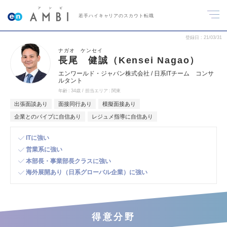
若手ハイキャリアのスカウト転職
登録日
21/03/31
ナガオ ケンセイ
長尾 健誠（Kensei Nagao）
エンワールド・ジャパン株式会社 / 日系ITチーム コンサ
ルタント
年齢
34歳
担当エリア
関東
出張面談あり
面接同行あり
模擬面接あり
企業とのパイプに自信あり
レジュメ指導に自信あり
ITに強い
営業系に強い
本部長・事業部長クラスに強い
海外展開あり（日系グローバル企業）に強い
得意分野