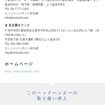
り徒歩約7分/ JR「大阪駅」より徒歩約10分/阪神電車「大阪梅田駅」より
徒歩約9分/ 地下鉄「西梅田駅」より徒歩約9分
TEL 06-7777-1350
エンジャパンサイト担当者
info@enworld.com
名古屋オフィス
〒460-0002 愛知県名古屋市中区丸の内3-17-13 いちご丸の内ビル 7階 （旧
CRD丸の内ビル）
市営地下鉄 久屋大通駅 2番出口より徒歩2分
TEL 052-990-2060
エンジャパンサイト担当者
info@enworld.com
ホームページ
https://www.enworld.com/
このヘッドハンターの
取り扱い求人