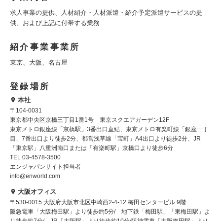
求人事業の提供、人材紹介・人材派遣・紹介予定派遣サービスの提
供、および上記に付帯する業務
紹介事業事業所
東京、大阪、名古屋
登録場所
本社
〒104-0031
東京都中央区京橋三丁目1番1号 東京スクエアガーデン12F
東京メトロ銀座線「京橋駅」3番出口直結、東京メトロ有楽町線「銀座一丁
目」7番出口より徒歩2分、都営浅草線「宝町」A4出口より徒歩2分、JR
「東京駅」八重洲南口または「有楽町駅」京橋口より徒歩6分
TEL 03-4578-3500
エンジャパンサイト担当者
info@enworld.com
大阪オフィス
〒530-0015 大阪府大阪市北区中崎西2-4-12 梅田センタービル 9階
阪急電車「大阪梅田駅」より徒歩約5分/ 地下鉄「梅田駅」「東梅田駅」よ