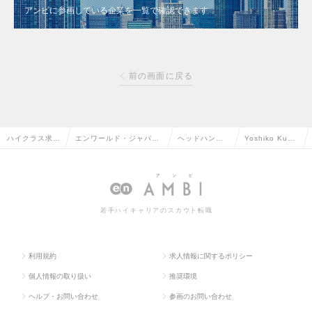
アンビに参画している企業を一覧で確認できます
前の画面に戻る
ハイクラス求人
エンワールド・ジャパン
ヘッドハンタ
Yoshiko Kum
TOP
株式会社
ー情報
akura
若手ハイキャリアのスカウト転職
利用規約
求人情報に関するポリシー
個人情報の取り扱い
推奨環境
ヘルプ・お問い合わせ
参画のお問い合わせ