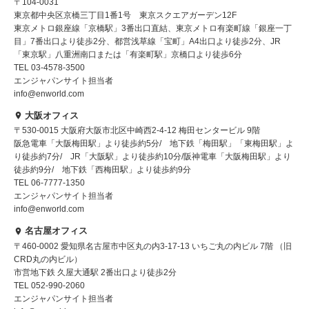
〒104-0031
東京都中央区京橋三丁目1番1号 東京スクエアガーデン12F
東京メトロ銀座線「京橋駅」3番出口直結、東京メトロ有楽町線「銀座一丁
目」7番出口より徒歩2分、都営浅草線「宝町」A4出口より徒歩2分、JR
「東京駅」八重洲南口または「有楽町駅」京橋口より徒歩6分
TEL 03-4578-3500
エンジャパンサイト担当者
info@enworld.com
大阪オフィス
〒530-0015 大阪府大阪市北区中崎西2-4-12 梅田センタービル 9階
阪急電車「大阪梅田駅」より徒歩約5分/ 地下鉄「梅田駅」「東梅田駅」よ
り徒歩約7分/ JR「大阪駅」より徒歩約10分/阪神電車「大阪梅田駅」より
徒歩約9分/ 地下鉄「西梅田駅」より徒歩約9分
TEL 06-7777-1350
エンジャパンサイト担当者
info@enworld.com
名古屋オフィス
〒460-0002 愛知県名古屋市中区丸の内3-17-13 いちご丸の内ビル 7階 （旧
CRD丸の内ビル）
市営地下鉄 久屋大通駅 2番出口より徒歩2分
TEL 052-990-2060
エンジャパンサイト担当者