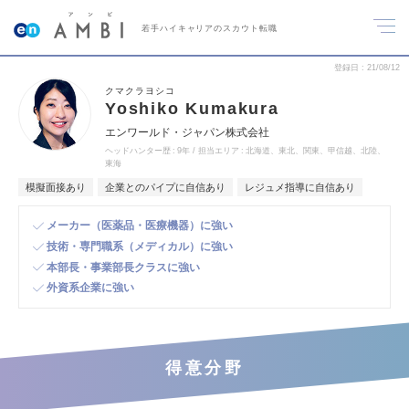
若手ハイキャリアのスカウト転職
登録日
21/08/12
クマクラヨシコ
Yoshiko Kumakura
エンワールド・ジャパン株式会社
ヘッドハンター歴
9年
担当エリア
北海道、東北、関東、甲信越、北陸、
東海
模擬面接あり
企業とのパイプに自信あり
レジュメ指導に自信あり
メーカー（医薬品・医療機器）に強い
技術・専門職系（メディカル）に強い
本部長・事業部長クラスに強い
外資系企業に強い
得意分野