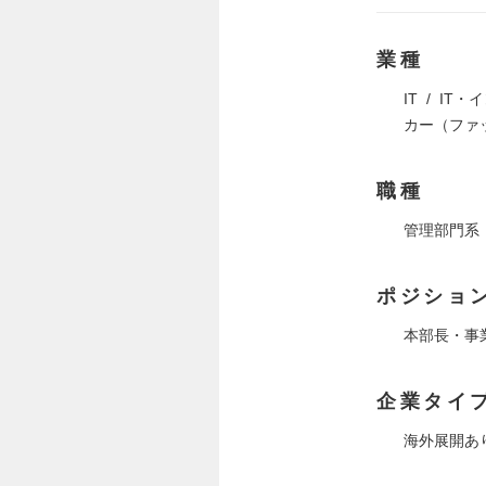
業種
IT
IT・
カー（ファ
職種
管理部門系
ポジショ
本部長・事
企業タイ
海外展開あ