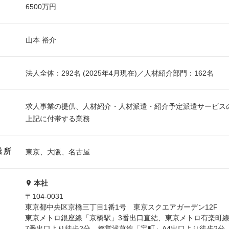
6500万円
山本 裕介
法人全体：292名 (2025年4月現在)／人材紹介部門：162名
求人事業の提供、人材紹介・人材派遣・紹介予定派遣サービス
上記に付帯する業務
業所
東京、大阪、名古屋
本社
〒104-0031
東京都中央区京橋三丁目1番1号 東京スクエアガーデン12F
東京メトロ銀座線「京橋駅」3番出口直結、東京メトロ有楽町
7番出口より徒歩2分、都営浅草線「宝町」A4出口より徒歩2分