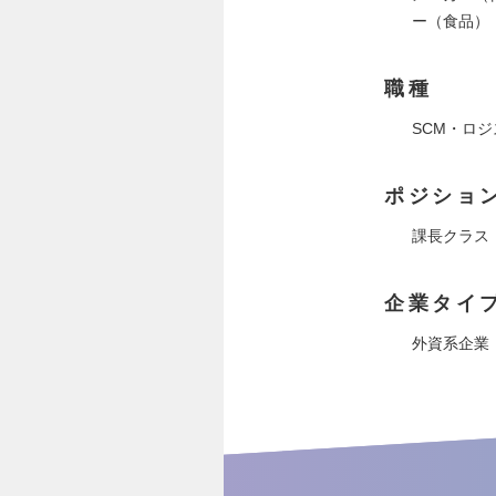
ー（食品）
職種
SCM・ロ
ポジショ
課長クラス
企業タイ
外資系企業