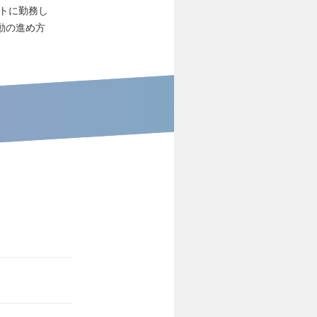
ントに勤務し
動の進め方
。