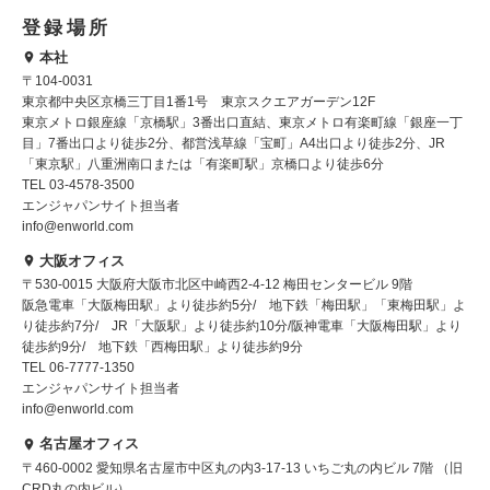
登録場所
本社
〒104-0031
東京都中央区京橋三丁目1番1号 東京スクエアガーデン12F
東京メトロ銀座線「京橋駅」3番出口直結、東京メトロ有楽町線「銀座一丁
目」7番出口より徒歩2分、都営浅草線「宝町」A4出口より徒歩2分、JR
「東京駅」八重洲南口または「有楽町駅」京橋口より徒歩6分
TEL 03-4578-3500
エンジャパンサイト担当者
info@enworld.com
大阪オフィス
〒530-0015 大阪府大阪市北区中崎西2-4-12 梅田センタービル 9階
阪急電車「大阪梅田駅」より徒歩約5分/ 地下鉄「梅田駅」「東梅田駅」よ
り徒歩約7分/ JR「大阪駅」より徒歩約10分/阪神電車「大阪梅田駅」より
徒歩約9分/ 地下鉄「西梅田駅」より徒歩約9分
TEL 06-7777-1350
エンジャパンサイト担当者
info@enworld.com
名古屋オフィス
〒460-0002 愛知県名古屋市中区丸の内3-17-13 いちご丸の内ビル 7階 （旧
CRD丸の内ビル）