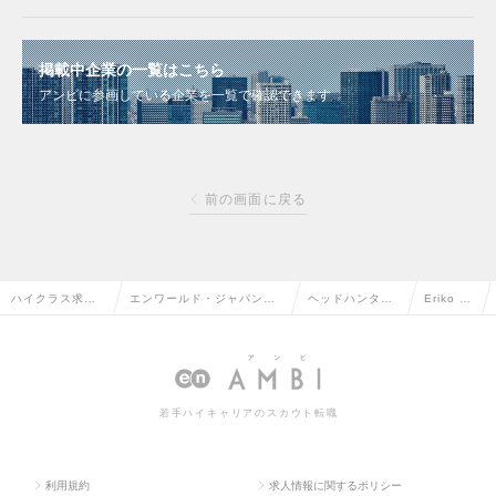
掲載中企業の一覧はこちら
アンビに参画している企業を一覧で確認できます
前の画面に戻る
ハイクラス求人T
エンワールド・ジャパン株
ヘッドハンター
Eriko A
OP
式会社
情報
be
若手ハイキャリアのスカウト転職
利用規約
求人情報に関するポリシー