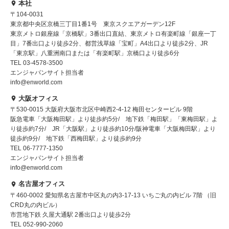
本社
〒104-0031
東京都中央区京橋三丁目1番1号 東京スクエアガーデン12F
東京メトロ銀座線「京橋駅」3番出口直結、東京メトロ有楽町線「銀座一丁
目」7番出口より徒歩2分、都営浅草線「宝町」A4出口より徒歩2分、JR
「東京駅」八重洲南口または「有楽町駅」京橋口より徒歩6分
TEL 03-4578-3500
エンジャパンサイト担当者
info@enworld.com
大阪オフィス
〒530-0015 大阪府大阪市北区中崎西2-4-12 梅田センタービル 9階
阪急電車「大阪梅田駅」より徒歩約5分/ 地下鉄「梅田駅」「東梅田駅」よ
り徒歩約7分/ JR「大阪駅」より徒歩約10分/阪神電車「大阪梅田駅」より
徒歩約9分/ 地下鉄「西梅田駅」より徒歩約9分
TEL 06-7777-1350
エンジャパンサイト担当者
info@enworld.com
名古屋オフィス
〒460-0002 愛知県名古屋市中区丸の内3-17-13 いちご丸の内ビル 7階 （旧
CRD丸の内ビル）
市営地下鉄 久屋大通駅 2番出口より徒歩2分
TEL 052-990-2060