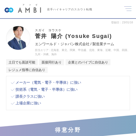
若手ハイキャリアのスカウト転職
登録日
23/01/16
スガイ ヨウスケ
菅井 陽介 (Yosuke Sugai)
エンワールド・ジャパン株式会社 / 製造業チーム
担当エリア
北海道、東北、関東、甲信越、北陸、東海、近畿、中国、四国、
九州・沖縄、海外
土日でも面談可能
面接同行あり
企業とのパイプに自信あり
レジュメ指導に自信あり
メーカー（電気・電子・半導体）に強い
技術系（電気・電子・半導体）に強い
課長クラスに強い
上場企業に強い
得意分野