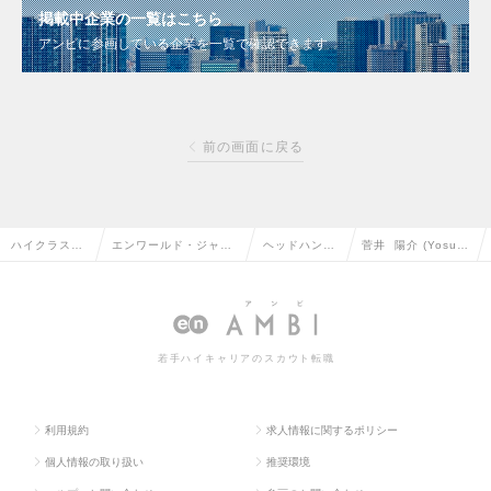
掲載中企業の一覧はこちら
アンビに参画している企業を一覧で確認できます
前の画面に戻る
ハイクラス求
エンワールド・ジャパ
ヘッドハンタ
菅井 陽介 (Yosuk
人TOP
ン株式会社
ー情報
e Sugai)
若手ハイキャリアのスカウト転職
利用規約
求人情報に関するポリシー
個人情報の取り扱い
推奨環境