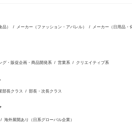
食品）
メーカー（ファッション・アパレル）
メーカー（日用品・
）
ング・販促企画・商品開発系
営業系
クリエイティブ系
ン
業部長クラス
部長・次長クラス
プ
海外展開あり（日系グローバル企業）