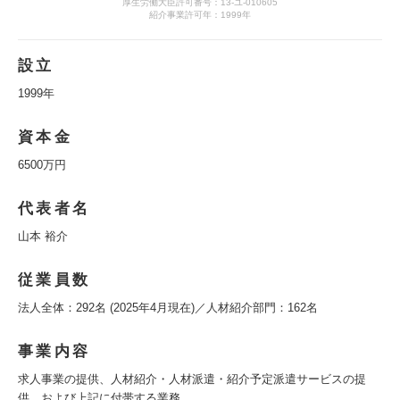
厚生労働大臣許可番号：13-ユ-010605
紹介事業許可年：1999年
設立
1999年
資本金
6500万円
代表者名
山本 裕介
従業員数
法人全体：292名 (2025年4月現在)／人材紹介部門：162名
事業内容
求人事業の提供、人材紹介・人材派遣・紹介予定派遣サービスの提
供、および上記に付帯する業務