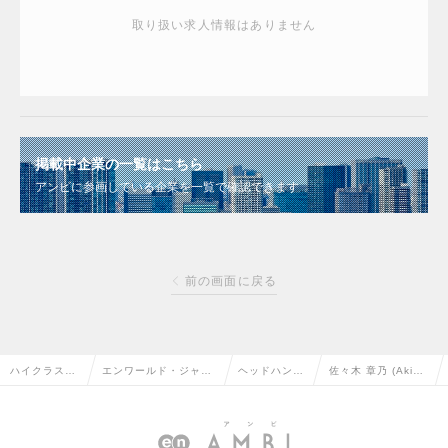
取り扱い求人情報はありません
掲載中企業の一覧はこちら
アンビに参画している企業を一覧で確認できます
前の画面に戻る
ハイクラス求
エンワールド・ジャパ
ヘッドハンタ
佐々木 章乃 (Akin
人TOP
ン株式会社
ー情報
o Sasaki)