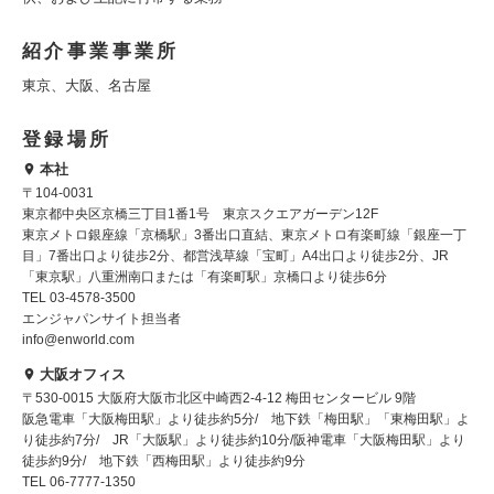
紹介事業事業所
東京、大阪、名古屋
登録場所
本社
〒104-0031
東京都中央区京橋三丁目1番1号 東京スクエアガーデン12F
東京メトロ銀座線「京橋駅」3番出口直結、東京メトロ有楽町線「銀座一丁
目」7番出口より徒歩2分、都営浅草線「宝町」A4出口より徒歩2分、JR
「東京駅」八重洲南口または「有楽町駅」京橋口より徒歩6分
TEL 03-4578-3500
エンジャパンサイト担当者
info@enworld.com
大阪オフィス
〒530-0015 大阪府大阪市北区中崎西2-4-12 梅田センタービル 9階
阪急電車「大阪梅田駅」より徒歩約5分/ 地下鉄「梅田駅」「東梅田駅」よ
り徒歩約7分/ JR「大阪駅」より徒歩約10分/阪神電車「大阪梅田駅」より
徒歩約9分/ 地下鉄「西梅田駅」より徒歩約9分
TEL 06-7777-1350