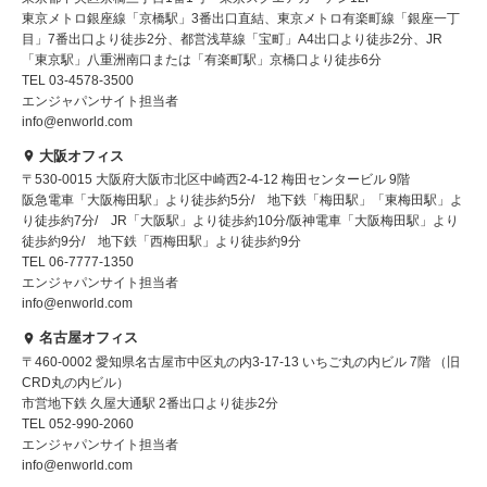
東京メトロ銀座線「京橋駅」3番出口直結、東京メトロ有楽町線「銀座一丁
目」7番出口より徒歩2分、都営浅草線「宝町」A4出口より徒歩2分、JR
「東京駅」八重洲南口または「有楽町駅」京橋口より徒歩6分
TEL 03-4578-3500
エンジャパンサイト担当者
info@enworld.com
大阪オフィス
〒530-0015 大阪府大阪市北区中崎西2-4-12 梅田センタービル 9階
阪急電車「大阪梅田駅」より徒歩約5分/ 地下鉄「梅田駅」「東梅田駅」よ
り徒歩約7分/ JR「大阪駅」より徒歩約10分/阪神電車「大阪梅田駅」より
徒歩約9分/ 地下鉄「西梅田駅」より徒歩約9分
TEL 06-7777-1350
エンジャパンサイト担当者
info@enworld.com
名古屋オフィス
〒460-0002 愛知県名古屋市中区丸の内3-17-13 いちご丸の内ビル 7階 （旧
CRD丸の内ビル）
市営地下鉄 久屋大通駅 2番出口より徒歩2分
TEL 052-990-2060
エンジャパンサイト担当者
info@enworld.com