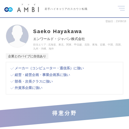
若手ハイキャリアのスカウト転職
登録日
23/08/18
Saeko Hayakawa
エンワールド・ジャパン株式会社
担当エリア
北海道、東北、関東、甲信越、北陸、東海、近畿、中国、四国、
九州・沖縄、海外
企業とのパイプに自信あり
メーカー（コンピューター・通信系）に強い
経営・経営企画・事業企画系に強い
部長・次長クラスに強い
外資系企業に強い
得意分野