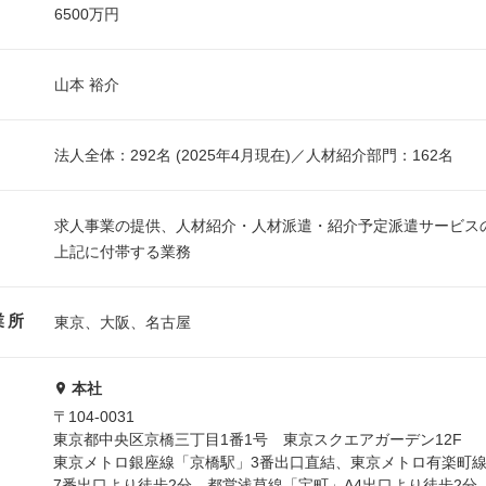
6500万円
山本 裕介
法人全体：292名 (2025年4月現在)／人材紹介部門：162名
求人事業の提供、人材紹介・人材派遣・紹介予定派遣サービス
上記に付帯する業務
業所
東京、大阪、名古屋
本社
〒104-0031
東京都中央区京橋三丁目1番1号 東京スクエアガーデン12F
東京メトロ銀座線「京橋駅」3番出口直結、東京メトロ有楽町
7番出口より徒歩2分、都営浅草線「宝町」A4出口より徒歩2分