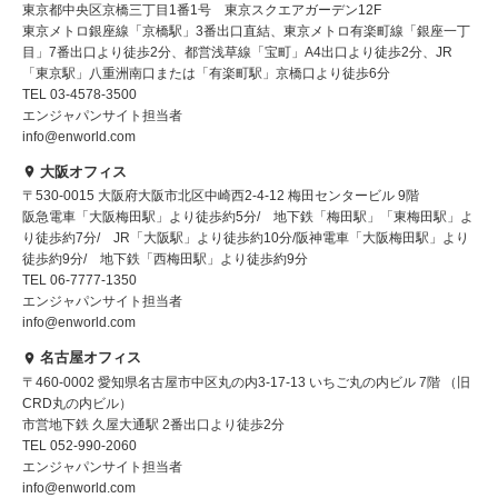
東京都中央区京橋三丁目1番1号 東京スクエアガーデン12F
東京メトロ銀座線「京橋駅」3番出口直結、東京メトロ有楽町線「銀座一丁
目」7番出口より徒歩2分、都営浅草線「宝町」A4出口より徒歩2分、JR
「東京駅」八重洲南口または「有楽町駅」京橋口より徒歩6分
TEL 03-4578-3500
エンジャパンサイト担当者
info@enworld.com
大阪オフィス
〒530-0015 大阪府大阪市北区中崎西2-4-12 梅田センタービル 9階
阪急電車「大阪梅田駅」より徒歩約5分/ 地下鉄「梅田駅」「東梅田駅」よ
り徒歩約7分/ JR「大阪駅」より徒歩約10分/阪神電車「大阪梅田駅」より
徒歩約9分/ 地下鉄「西梅田駅」より徒歩約9分
TEL 06-7777-1350
エンジャパンサイト担当者
info@enworld.com
名古屋オフィス
〒460-0002 愛知県名古屋市中区丸の内3-17-13 いちご丸の内ビル 7階 （旧
CRD丸の内ビル）
市営地下鉄 久屋大通駅 2番出口より徒歩2分
TEL 052-990-2060
エンジャパンサイト担当者
info@enworld.com