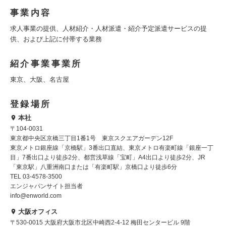
事業内容
求人事業の提供、人材紹介・人材派遣・紹介予定派遣サービスの提
供、および上記に付帯する業務
紹介事業事業所
東京、大阪、名古屋
登録場所
本社
〒104-0031
東京都中央区京橋三丁目1番1号 東京スクエアガーデン12F
東京メトロ銀座線「京橋駅」3番出口直結、東京メトロ有楽町線「銀座一丁
目」7番出口より徒歩2分、都営浅草線「宝町」A4出口より徒歩2分、JR
「東京駅」八重洲南口または「有楽町駅」京橋口より徒歩6分
TEL 03-4578-3500
エンジャパンサイト担当者
info@enworld.com
大阪オフィス
〒530-0015 大阪府大阪市北区中崎西2-4-12 梅田センタービル 9階