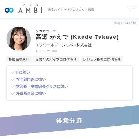
若手ハイキャリアのスカウト転職
登録日
24/12/16
タカセカエデ
高瀬 かえで (Kaede Takase)
エンワールド・ジャパン株式会社
担当エリア
関東
模擬面接あり
企業とのパイプに自信あり
レジュメ指導に自信あり
ITに強い
管理部門系に強い
本部長・事業部長クラスに強い
外資系企業に強い
得意分野