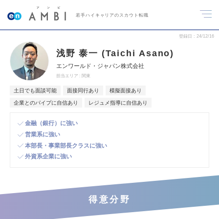
若手ハイキャリアのスカウト転職
登録日
24/12/16
浅野 泰一 (Taichi Asano)
エンワールド・ジャパン株式会社
担当エリア
関東
土日でも面談可能
面接同行あり
模擬面接あり
企業とのパイプに自信あり
レジュメ指導に自信あり
金融（銀行）に強い
営業系に強い
本部長・事業部長クラスに強い
外資系企業に強い
得意分野