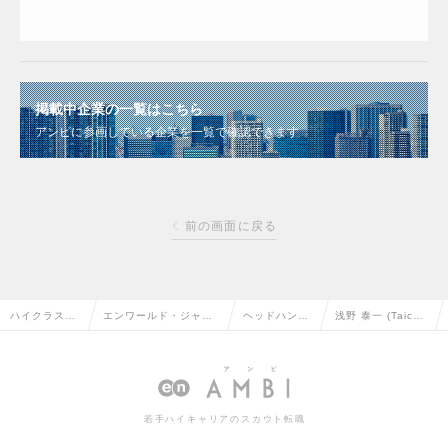
掲載中企業の一覧はこちら
アンビに参画している企業を一覧で確認できます
前の画面に戻る
ハイクラス求
エンワールド・ジャパ
ヘッドハンタ
浅野 泰一 (Taich
人TOP
ン株式会社
ー情報
i Asano)
若手ハイキャリアのスカウト転職