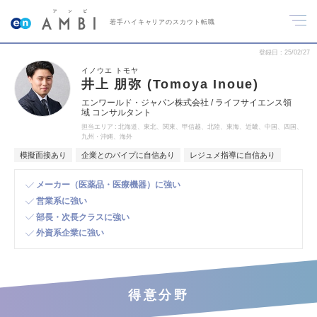
若手ハイキャリアのスカウト転職
登録日
25/02/27
イノウエ トモヤ
井上 朋弥 (Tomoya Inoue)
エンワールド・ジャパン株式会社 / ライフサイエンス領
域 コンサルタント
担当エリア
北海道、東北、関東、甲信越、北陸、東海、近畿、中国、四国、
九州・沖縄、海外
模擬面接あり
企業とのパイプに自信あり
レジュメ指導に自信あり
メーカー（医薬品・医療機器）に強い
営業系に強い
部長・次長クラスに強い
外資系企業に強い
得意分野