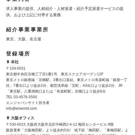
求人事業の提供、人材紹介・人材派遣・紹介予定派遣サービスの提
供、および上記に付帯する業務
紹介事業事業所
東京、大阪、名古屋
登録場所
本社
〒104-0031
東京都中央区京橋三丁目1番1号 東京スクエアガーデン12F
東京メトロ銀座線「京橋駅」3番出口直結、東京メトロ有楽町線「銀座一丁
目」7番出口より徒歩2分、都営浅草線「宝町」A4出口より徒歩2分、JR
「東京駅」八重洲南口または「有楽町駅」京橋口より徒歩6分
TEL 03-4578-3500
エンジャパンサイト担当者
info@enworld.com
大阪オフィス
〒530-0015 大阪府大阪市北区中崎西2-4-12 梅田センタービル 9階
阪急電車「大阪梅田駅」より徒歩約5分/ 地下鉄「梅田駅」「東梅田駅」よ