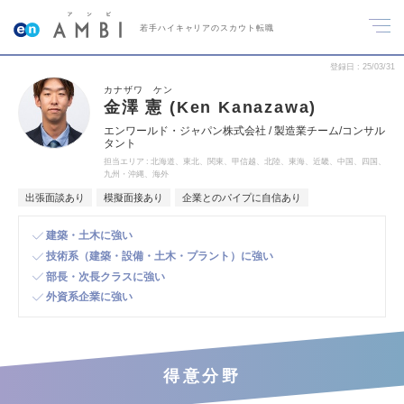
若手ハイキャリアのスカウト転職
登録日
25/03/31
カナザワ ケン
金澤 憲 (Ken Kanazawa)
エンワールド・ジャパン株式会社 / 製造業チーム/コンサル
タント
担当エリア
北海道、東北、関東、甲信越、北陸、東海、近畿、中国、四国、
九州・沖縄、海外
出張面談あり
模擬面接あり
企業とのパイプに自信あり
建築・土木に強い
技術系（建築・設備・土木・プラント）に強い
部長・次長クラスに強い
外資系企業に強い
得意分野