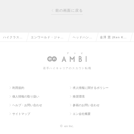
前の画面に戻る
ハイクラス求
エンワールド・ジャパ
ヘッドハンタ
金澤 憲 (Ken Kan
人TOP
ン株式会社
ー情報
azawa)
若手ハイキャリアのスカウト転職
利用規約
求人情報に関するポリシー
個人情報の取り扱い
推奨環境
ヘルプ・お問い合わせ
参画のお問い合わせ
サイトマップ
エン会社概要
©
en Inc.