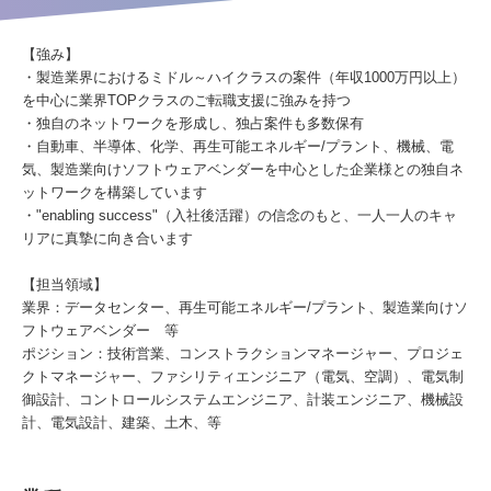
【強み】
・製造業界におけるミドル～ハイクラスの案件（年収1000万円以上）
を中心に業界TOPクラスのご転職支援に強みを持つ
・独自のネットワークを形成し、独占案件も多数保有
・自動車、半導体、化学、再生可能エネルギー/プラント、機械、電
気、製造業向けソフトウェアベンダーを中心とした企業様との独自ネ
ットワークを構築しています
・"enabling success"（入社後活躍）の信念のもと、一人一人のキャ
リアに真摯に向き合います
【担当領域】
業界：データセンター、再生可能エネルギー/プラント、製造業向けソ
フトウェアベンダー 等
ポジション：技術営業、コンストラクションマネージャー、プロジェ
クトマネージャー、ファシリティエンジニア（電気、空調）、電気制
御設計、コントロールシステムエンジニア、計装エンジニア、機械設
計、電気設計、建築、土木、等