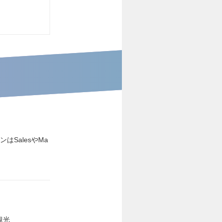
はSalesやMa
観光