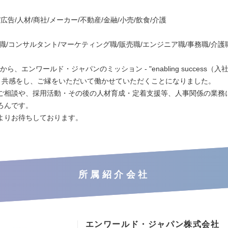
ル/広告/人材/商社/メーカー/不動産/金融/小売/飲食/介護
職/コンサルタント/マーケティング職/販売職/エンジニア職/事務職/介護
月から、エンワールド・ジャパンのミッション - "enabling success（入
強く共感をし、ご縁をいただいて働かせていただくことになりました。
ご相談や、採用活動・その後の人材育成・定着支援等、人事関係の業務
ろんです。
よりお待ちしております。
所属紹介会社
エンワールド・ジャパン株式会社