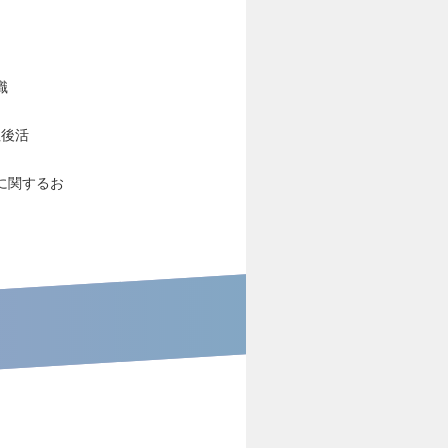
職
社後活
に関するお