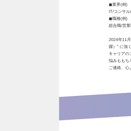
◼︎業界(例)
IT/コンサ
◼︎職種(例)
総合職/営業
2024年11
躍）" に
キャリアの
悩みももち
ご連絡、心