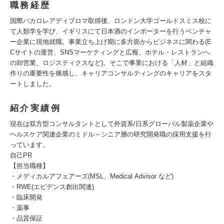
職務経歴
国際バカロレアディプロマ取得後、ロンドン大学ゴールドスミス校に
て人類学を学び、イギリスにて日本酒のインポーターを行うベンチャ
ー企業に現地就職。事業立ち上げ期に多方面からビジネスに関わる(E
Cサイトの運営、SNSマーケティングと広報、ホテル・レストランへ
の卸営業、ロジスティクスなど)。そこで事業における「人材」と組織
作りの重要性を痛感し、キャリアコンサルティングのキャリアをスタ
ートしました。
紹介実績例
現在は双方型コンサルタントとして外資系/日系グローバル製薬企業や
ヘルスケア関連企業のミドル～シニア層の研究開発職の採用支援を行
っています。
自己PR
【担当職種】
・メディカルアフェアーズ(MSL、Medical Advisor など)
・RWE(エビデンス創出関連)
・臨床開発
・薬事
・品質保証