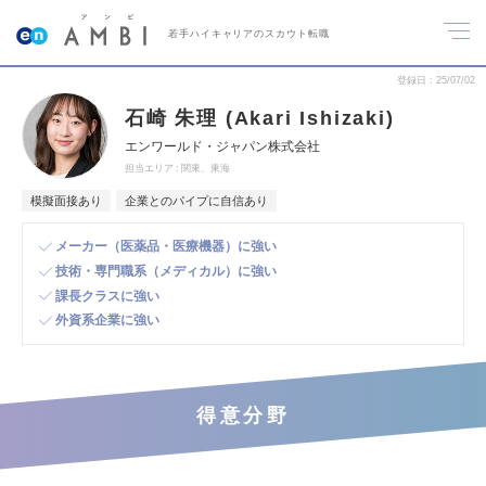
若手ハイキャリアのスカウト転職
登録日
25/07/02
石崎 朱理 (Akari Ishizaki)
エンワールド・ジャパン株式会社
担当エリア
関東、東海
模擬面接あり
企業とのパイプに自信あり
メーカー（医薬品・医療機器）に強い
技術・専門職系（メディカル）に強い
課長クラスに強い
外資系企業に強い
得意分野