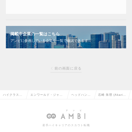
掲載中企業の一覧はこちら
アンビに参画している企業を一覧で確認できます
前の画面に戻る
ハイクラス求
エンワールド・ジャパ
ヘッドハンタ
石崎 朱理 (Akari I
人TOP
ン株式会社
ー情報
shizaki)
若手ハイキャリアのスカウト転職