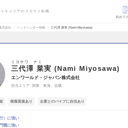
ハイキャリアのスカウト転職
初めて
株式会社
ヘッドハンター情報
三代澤 菜実 (Nami Miyosawa)
ミヨサワ ナミ
三代澤 菜実 (Nami Miyosawa)
エンワールド・ジャパン株式会社
担当エリア
関東、東海、近畿
能
模擬面接あり
企業とのパイプに自信あり
行）に強い
門職に強い