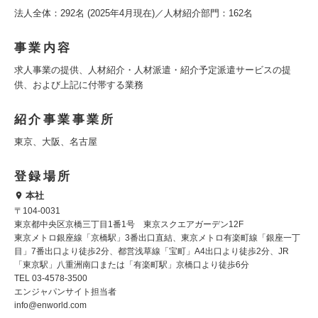
法人全体：292名 (2025年4月現在)／人材紹介部門：162名
事業内容
求人事業の提供、人材紹介・人材派遣・紹介予定派遣サービスの提
供、および上記に付帯する業務
紹介事業事業所
東京、大阪、名古屋
登録場所
本社
〒104-0031
東京都中央区京橋三丁目1番1号 東京スクエアガーデン12F
東京メトロ銀座線「京橋駅」3番出口直結、東京メトロ有楽町線「銀座一丁
目」7番出口より徒歩2分、都営浅草線「宝町」A4出口より徒歩2分、JR
「東京駅」八重洲南口または「有楽町駅」京橋口より徒歩6分
TEL 03-4578-3500
エンジャパンサイト担当者
info@enworld.com