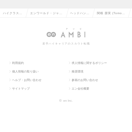
ハイクラス求
エンワールド・ジャパ
ヘッドハンタ
関根 朋実 (Tomom
人TOP
ン株式会社
ー情報
i Sekine)
若手ハイキャリアのスカウト転職
利用規約
求人情報に関するポリシー
個人情報の取り扱い
推奨環境
ヘルプ・お問い合わせ
参画のお問い合わせ
サイトマップ
エン会社概要
©
en Inc.