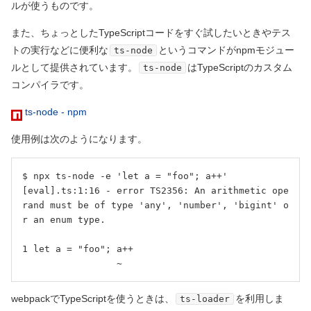
ルが使うものです。
また、ちょっとしたTypeScriptコードをすぐ試したいときやテス
トの実行などに便利な
というコマンドがnpmモジュー
ts-node
ルとして提供されています。
はTypeScriptのカスタム
ts-node
コンパイラです。
ts-node - npm
使用例は次のようになります。
$ npx ts-node -e 'let a = "foo"; a++'

[eval].ts:1:16 - error TS2356: An arithmetic ope
rand must be of type 'any', 'number', 'bigint' o
r an enum type.

1 let a = "foo"; a++

                 ~
webpackでTypeScriptを使うときは、
を利用しま
ts-loader