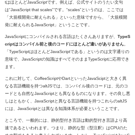
tはほとんどJavaScriptです。例えば、公式サイトのうたい文句
は“JavaScript that scales”です。“scales”というのは、ここでは
「大規模開発に耐えられる」といった意味ですから、「大規模開
発に耐えられるJavaScript」ということです。
JavaScriptにコンパイルされる言語はたくさんありますが、
TypeS
criptはコンパイル前と後のコードにほとんど違いがありません
。
「TypeScriptはほとんどJavaScriptである」というのは文字通りの
意味で、JavaScriptの知識はすべてそのままTypeScriptに応用でき
ます。
これに対して、CoffeeScriptやDartといったJavaSciptと大きく異
なる言語機能を持つaltJSでは、コンパイル後のコードは、元のコ
ードとも自然なJavaScriptとも異なるものになります。その良し悪
しはともかく、JavaScriptと異なる言語機能を持つこれらのaltJS
には、JavaScriptとは異なる知識体系が必要ということです。
ところで、一般的には、静的型付き言語は動的型付き言語より高
速であるといわれます。つまり、静的な型
（型注釈）
はCPUのた