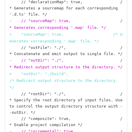
     // "declarationMap": true,                /
* Generates a sourcemap for each corresponding 
-    // "sourceMap": true,                     /
* Generates corresponding '.map' file. */
+    "sourceMap": true,                     /* G
enerates corresponding '.map' file. */
     // "outFile": "./",                       /
-    // "outDir": "./",                        /
* Redirect output structure to the directory. */
+    "outDir": "./build",                        
/* Redirect output structure to the directory. 
*/
     // "rootDir": "./",                       /
* Specify the root directory of input files. Use 
to control the output directory structure with -
-outDir. */

     // "composite": true,                     /
-    // "incremental": true,                   /