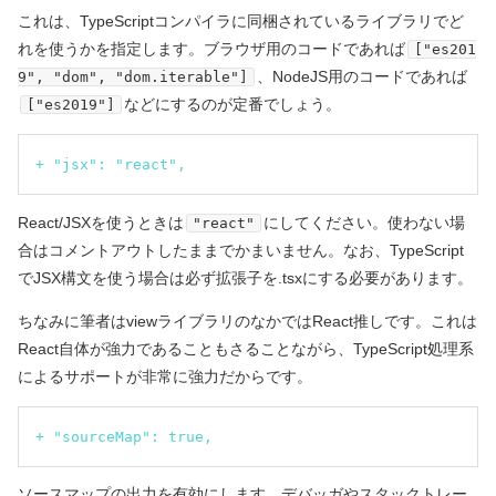
これは、TypeScriptコンパイラに同梱されているライブラリでど
れを使うかを指定します。ブラウザ用のコードであれば
["es201
、NodeJS用のコードであれば
9", "dom", "dom.iterable"]
などにするのが定番でしょう。
["es2019"]
+ "jsx": "react",
React/JSXを使うときは
にしてください。使わない場
"react"
合はコメントアウトしたままでかまいません。なお、TypeScript
でJSX構文を使う場合は必ず拡張子を.tsxにする必要があります。
ちなみに筆者はviewライブラリのなかではReact推しです。これは
React自体が強力であることもさることながら、TypeScript処理系
によるサポートが非常に強力だからです。
+ "sourceMap": true,
ソースマップの出力を有効にします。デバッガやスタックトレー