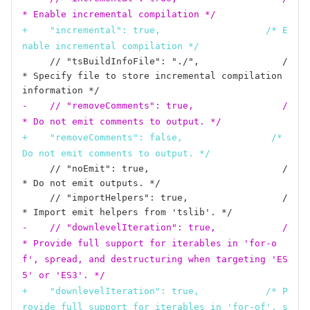
* Enable incremental compilation */
+    "incremental": true,                   /* E
nable incremental compilation */
     // "tsBuildInfoFile": "./",               /
* Specify file to store incremental compilation 
-    // "removeComments": true,                /
* Do not emit comments to output. */
+    "removeComments": false,                /* 
Do not emit comments to output. */
     // "noEmit": true,                        /
* Do not emit outputs. */

     // "importHelpers": true,                 /
-    // "downlevelIteration": true,            /
* Provide full support for iterables in 'for-o
f', spread, and destructuring when targeting 'ES
5' or 'ES3'. */
+    "downlevelIteration": true,            /* P
rovide full support for iterables in 'for-of', s