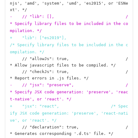
njs', 'amd', 'system', 'umd', 'es2015', or 'ESNe
-    // "lib": [],                             /
* Specify library files to be included in the co
mpilation. */
+    "lib": ["es2019"],                             
/* Specify library files to be included in the c
ompilation. */
     // "allowJs": true,                       /
* Allow javascript files to be compiled. */

     // "checkJs": true,                       /
-    // "jsx": "preserve",                     /
* Specify JSX code generation: 'preserve', 'reac
t-native', or 'react'. */
+    "jsx": "react",                     /* Spec
ify JSX code generation: 'preserve', 'react-nati
ve', or 'react'. */
     // "declaration": true,                   /
* Generates corresponding '.d.ts' file. */
