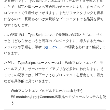
ある技術です。TypeScriptとこれに対応したエディタを導入する
ことで、補完や型ベースの整合性のチェックにより、すべてのプ
ロジェクトで生産性が上がります。またリファクタリングも容易
になるので、長期あるいは大規模なプロジェクトでも品質を保ち
やすくなります。
この記事では、TypeScriptについて最低限の知識とともに、サク
ッと
（どちらかというと既存のプロジェクトに）
導入するための
ノウハウや手順を、筆者
（
@__gfx__
）
の経験もあわせて解説して
いきます。
ただし、TypeScriptのユースケースは、Webフロントエンド、モ
バイルアプリ、サーバーサイドアプリなど多岐にわたります。そ
こでこの記事では、以下のようなプロジェクトを想定して、設定
などを具体的に見ていきます。
Webフロントエンドのビルドにwebpackを使う
ES modulesまたはCommonJS準拠のモジュールシステムを使
う