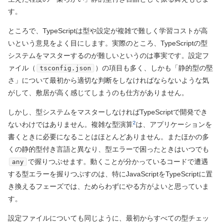
す。
ところで、TypeScriptは型や設定が複雑で難しく学習コストが高
いという意見をよく目にします。実際のところ、TypeScriptの型
システムをマスターするのが難しいというのは事実です。設定フ
ァイル（
）の項目も多く、しかも「静的型の堅
tsconfig.json
さ」について最初から適切な判断をしなければならないような気
がして、敷居が高く感じてしまうのも仕方がありません。
しかし、型システムをマスターしなければTypeScriptで開発でき
2
ないわけではありません。複雑な型演算
は、アプリケーションを
書くときに必要になることはほとんどありません。またほかの多
くの静的型付き言語と異なり、型エラーで困ったときはいつでも
で握りつぶせます。動くことが分かっているコードで遭遇
any
する型エラーを握りつぶすのは、特にJavaScriptをTypeScriptに置
き換えるフェーズでは、ためらわずにやる方がよいと思っていま
す。
設定ファイルについても同じように、最初からすべての型チェッ