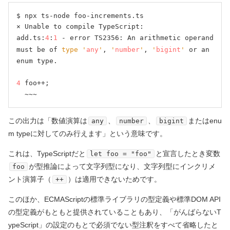
$ npx ts-node foo-increments.ts

⨯ Unable to compile TypeScript:

add.ts:
4
:
1
 - error TS2356: An arithmetic operand 
must be of 
type
'
any
'
, 
'
number
'
, 
'
bigint
'
 or an 
enum type.

4
 foo++;

この出力は「数値演算は
、
、
またはenu
any
number
bigint
m typeに対してのみ行えます」という意味です。
これは、TypeScriptだと
と宣言したとき変数
let foo = "foo"
が型推論によって文字列型になり、文字列型にインクリメ
foo
ント演算子（
）は適用できないためです。
++
このほか、ECMAScriptの標準ライブラリの型定義や標準DOM API
の型定義がもともと提供されていることもあり、「がんばらないT
ypeScript」の設定のもとで必須でない型注釈をすべて省略したと