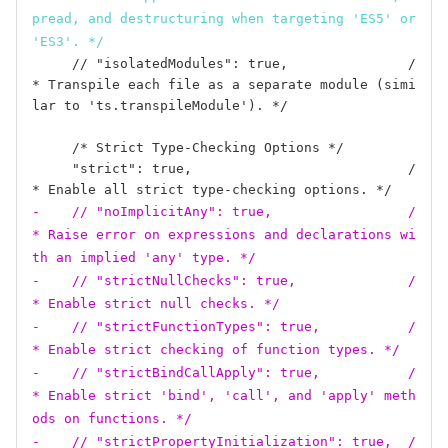
pread, and destructuring when targeting 'ES5' or 
'ES3'. */
     // "isolatedModules": true,               /
* Transpile each file as a separate module (simi
lar to 'ts.transpileModule'). */

     /* Strict Type-Checking Options */

     "strict": true,                           /
-    // "noImplicitAny": true,                 /
* Raise error on expressions and declarations wi
th an implied 'any' type. */
-    // "strictNullChecks": true,              /
* Enable strict null checks. */
-    // "strictFunctionTypes": true,           /
* Enable strict checking of function types. */
-    // "strictBindCallApply": true,           /
* Enable strict 'bind', 'call', and 'apply' meth
ods on functions. */
-    // "strictPropertyInitialization": true,  /