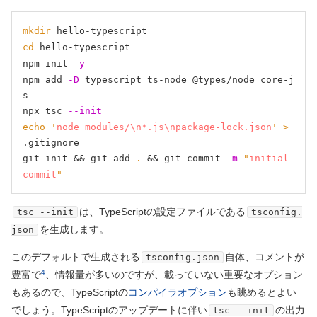
mkdir
cd
 hello-typescript

npm init 
-y
npm add 
-D
 typescript ts-node @types/node core-j
s

npx tsc 
--init
echo
'
node_modules/\n*.js\npackage-lock.json
'
>
.gitignore

git init && git add
 . 
&& git commit 
-m
"
initial 
commit
"
は、TypeScriptの設定ファイルである
tsc --init
tsconfig.
を生成します。
json
このデフォルトで生成される
自体、コメントが
tsconfig.json
4
豊富で
、情報量が多いのですが、載っていない重要なオプション
もあるので、TypeScriptの
コンパイラオプション
も眺めるとよい
でしょう。TypeScriptのアップデートに伴い
の出力
tsc --init