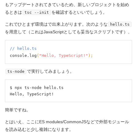
もアップデートされてきているため、新しいプロジェクトを始め
るときは
を確認するといいでしょう。
tsc --init
これでひとまず環境はで出来上がります。次のような
hello.ts
を用意して
（これはJavaScriptとしても妥当なスクリプトです）
、
// hello.ts
console.log
(
"Hello, TypeScript!"
);
で実行してみましょう。
ts-node
$ npx ts-node hello.ts

Hello, TypeScript!
簡単ですね。
とはいえ、ここにES modules/CommonJSなどで外部モジュール
を読み込むと少し複雑になります。