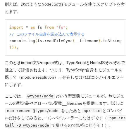
例えば、次のようなNodeJSのfsモジュールを使うスクリプトを考
えます。
import
 * 
as
 fs 
from
"fs"
;
// このファイル自身を読み込んで表示する
console.log
(
fs.readFileSync
(
__filename
)
.toString
());
このときimport文やrequire式は、TypeScriptとNodeJSそれぞれで
独立して評価されます。つまり、TypeScript自身もモジュールを
探して
（module resolution）
、存在しなければコンパイルエラー
にします。
ここでは、
という型定義モジュールが、fsモジュ
@types/node
ールの型定義やグローバル変数__filenameを提供します。試しに
をしたあと
とコンパイ
npm remove @types/node
npx tsc
ルだけをしてみると、コンパイルエラーになはずです
（
npm ins
で戻せるので気軽にどうぞ！）
。
tall -D @types/node