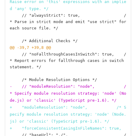
Raise error on 'this' expressions with an implie
d 'any' type. */
     // "alwaysStrict": true,                  /
* Parse in strict mode and emit "use strict" for 
each source file. */

@@ -39,7 +39,8 @@
     // "noFallthroughCasesInSwitch": true,    /
* Report errors for fallthrough cases in switch 
statement. */

-    // "moduleResolution": "node",            /
* Specify module resolution strategy: 'node' (No
de.js) or 'classic' (TypeScript pre-1.6). */
+    "moduleResolution": "node",            /* S
pecify module resolution strategy: 'node' (Node.
js) or 'classic' (TypeScript pre-1.6). */
+    "forceConsistentCasingInFileNames": true,
     // "baseUrl": "./",                       /