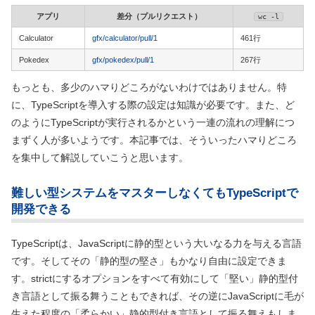
アプリ
差分（プルリクエスト）
wc -l
Calculator
gfx/calculator/pull/1
461行
Pokedex
gfx/pokedex/pull/1
267行
もっとも、多少のハマりどころがないわけではありません。特
に、TypeScriptを導入する際の設定は知識が必要です。また、ど
のようにTypeScriptが実行されるかという一連の流れの理解につ
まずく人が多いようです。本記事では、そういったハマりどころ
を集中して解説していこうと思います。
難しい型システムをマスターしなくてもTypeScriptで
開発できる
TypeScriptは、JavaScriptに静的型という大いなる力を与える言語
です。そしてその「静的型の堅さ」もかなり自由に設定できま
す。strictにするオプションをすべて有効にして「堅い」静的型付
き言語として振る舞うこともできれば、その逆にJavaScriptに毛が
生えた程度の「柔らかい」静的型付き言語として振る舞えもしま