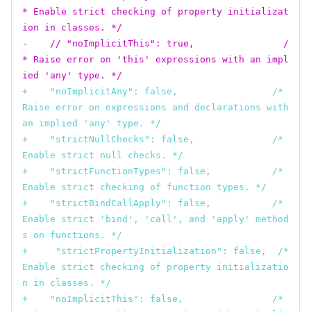
* Enable strict checking of property initializat
ion in classes. */
-    // "noImplicitThis": true,                /
* Raise error on 'this' expressions with an impl
ied 'any' type. */
+    "noImplicitAny": false,                 /* 
Raise error on expressions and declarations with 
an implied 'any' type. */
+    "strictNullChecks": false,              /* 
Enable strict null checks. */
+    "strictFunctionTypes": false,           /* 
Enable strict checking of function types. */
+    "strictBindCallApply": false,           /* 
Enable strict 'bind', 'call', and 'apply' method
s on functions. */
+     "strictPropertyInitialization": false,  /* 
Enable strict checking of property initializatio
n in classes. */
+    "noImplicitThis": false,                /* 