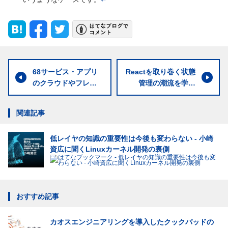
68サービス・アプリ
Reactを取り巻く状態
のクラウドやフレー
管理の潮流を学ぼ
ムワーク・言語など
う。HooksやServe
聞いてみた！ アーキ
r Componentsなど
関連記事
テクチャ大調査2022
の登場で何が変わる
か
低レイヤの知識の重要性は今後も変わらない - 小崎
資広に聞くLinuxカーネル開発の裏側
おすすめ記事
カオスエンジニアリングを導入したクックパッドの