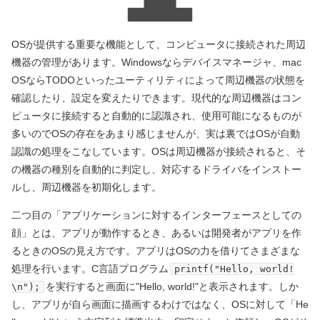
OSが提供する重要な機能として、コンピュータに接続された周辺
機器の管理があります。Windowsならデバイスマネージャ、mac
OSならTODOといったユーティリティによって周辺機器の状態を
確認したり、設定を変えたりできます。現代的な周辺機器はコン
ピュータに接続すると自動的に認識され、使用可能になるものが
多いのでOSの存在をあまり感じませんが、実は裏ではOSが自動
認識の処理をこなしています。OSは周辺機器が接続されると、そ
の機器の種別を自動的に判定し、対応するドライバをインストー
ルし、周辺機器を初期化します。
二つ目の「アプリケーションに対するインターフェースとしての
顔」とは、アプリが動作するとき、あるいは開発者がアプリを作
るときのOSの見え方です。アプリはOSの力を借りてさまざまな
処理を行います。C言語プログラム
printf("Hello, world!
を実行すると画面に"Hello, world!"と表示されます。しか
\n");
し、アプリが自ら画面に描画するわけではなく、OSに対して「He