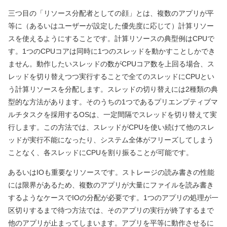
三つ目の「リソース分配者としての顔」とは、複数のアプリが平
等に（あるいはユーザーが設定した優先度に応じて）計算リソー
スを使えるようにすることです。計算リソースの典型例はCPUで
す。1つのCPUコアは同時に1つのスレッドを動かすことしかでき
ません。動作したいスレッドの数がCPUコア数を上回る場合、ス
レッドを切り替えつつ実行することで全てのスレッドにCPUとい
う計算リソースを分配します。スレッドの切り替えには2種類の典
型的な方法があります。そのうちの1つであるプリエンプティブマ
ルチタスクを採用するOSは、一定間隔でスレッドを切り替えて実
行します。この方法では、スレッドがCPUを使い続けて他のスレ
ッドが実行不能になったり、システム全体がフリーズしてしまう
ことなく、各スレッドにCPUを割り振ることが可能です。
あるいはIOも重要なリソースです。ストレージの読み書きの性能
には限界があるため、複数のアプリが大量にファイルを読み書き
するようなケースでIOの分配が必要です。1つのアプリの処理が一
区切りするまで待つ方法では、そのアプリの実行が終了するまで
他のアプリが止まってしまいます。アプリを平等に動作させるに