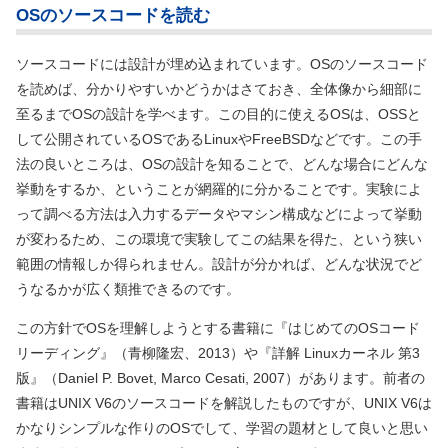
OSのソースコードを読む
ソースコードには設計が埋め込まれています。OSのソースコード
を読めば、分かりやすいかどうかはさておき、全体像から細部に
至るまでOSの設計を学べます。この目的に使えるOSは、OSSと
して公開されているOSであるLinuxやFreeBSDなどです。この手
法の良いところは、OSの設計を知ることで、どんな場合にどんな
挙動をするか、ということが網羅的に分かることです。実験によ
って調べる方法は入力するデータやマシン構成などによって挙動
が変わるため、この環境で実験してこの結果を得た、という狭い
範囲の情報しか得られません。設計が分かれば、どんな状況でど
うなるかが広く類推できるのです。
この方針でOSを理解しようとする書籍に『はじめてのOSコード
リーディング』（青柳隆宏、2013）や『詳解 Linuxカーネル 第3
版』（Daniel P. Bovet, Marco Cesati, 2007）があります。前者の
書籍はUNIX V6のソースコードを解説したものですが、UNIX V6は
かなりシンプルな作りのOSでして、学習の題材として良いと思い