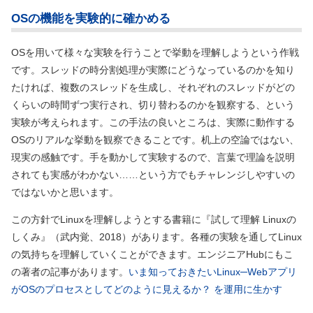
OSの機能を実験的に確かめる
OSを用いて様々な実験を行うことで挙動を理解しようという作戦
です。スレッドの時分割処理が実際にどうなっているのかを知り
たければ、複数のスレッドを生成し、それぞれのスレッドがどの
くらいの時間ずつ実行され、切り替わるのかを観察する、という
実験が考えられます。この手法の良いところは、実際に動作する
OSのリアルな挙動を観察できることです。机上の空論ではない、
現実の感触です。手を動かして実験するので、言葉で理論を説明
されても実感がわかない……という方でもチャレンジしやすいの
ではないかと思います。
この方針でLinuxを理解しようとする書籍に『試して理解 Linuxの
しくみ』（武内覚、2018）があります。各種の実験を通してLinux
の気持ちを理解していくことができます。エンジニアHubにもこ
の著者の記事があります。
いま知っておきたいLinux─Webアプリ
がOSのプロセスとしてどのように見えるか？ を運用に生かす