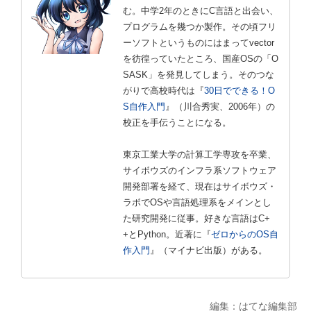
む。中学2年のときにC言語と出会い、
プログラムを幾つか製作。その頃フリ
ーソフトというものにはまってvector
を彷徨っていたところ、国産OSの「O
SASK」を発見してしまう。そのつな
がりで高校時代は『
30日でできる！O
S自作入門
』（川合秀実、2006年）の
校正を手伝うことになる。
東京工業大学の計算工学専攻を卒業、
サイボウズのインフラ系ソフトウェア
開発部署を経て、現在はサイボウズ・
ラボでOSや言語処理系をメインとし
た研究開発に従事。好きな言語はC+
+とPython。近著に『
ゼロからのOS自
作入門
』（マイナビ出版）がある。
編集：はてな編集部