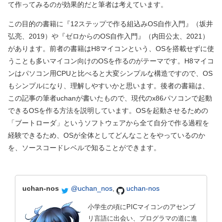
て作ってみるのが効果的だと筆者は考えています。
この目的の書籍に『12ステップで作る組込みOS自作入門』（坂井
弘亮、2019）や『ゼロからのOS自作入門』（内田公太、2021）
があります。前者の書籍はH8マイコンという、OSを搭載せずに使
うことも多いマイコン向けのOSを作るのがテーマです。H8マイコ
ンはパソコン用CPUと比べると大変シンプルな構造ですので、OS
もシンプルになり、理解しやすいかと思います。後者の書籍は、
この記事の筆者uchanが書いたもので、現代のx86パソコンで起動
できるOSを作る方法を説明しています。OSを起動させるための
「ブートローダ」というソフトウェアから全て自分で作る過程を
経験できるため、OSが全体としてどんなことをやっているのか
を、ソースコードレベルで知ることができます。
uchan-nos
@uchan_nos
,
uchan-nos
小学生の頃にPICマイコンのアセンブ
リ言語に出会い、プログラマの道に進