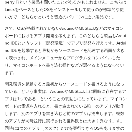
berry Piという製品も聞いたことがあるかもしれません。こちらは
LinuxをベースとしたOSをインストールして使うのが標準的な使
い方で、どちらかというと普通のパソコンに近い製品です。
さて、OSが搭載されていないArduinoやM5Stackなどのマイコン
ボードにおけるアプリ開発を考えます。このどちらも製品もArdui
no IDEというソフト（開発環境）でアプリ開発を行えます。Ardui
no IDEを起動すると最初からソースコードを記述する画面が大き
く表示され、メインメニューからプログラムをコンパイルした
り、マイコンボードへ書き込む操作などが選べるようになってい
ます。
開発環境を起動すると最初からソースコードを書けるようになっ
ている、という事実は、ArduinoやM5Stack上に同時に存在するア
プリは1つである、ということの裏返しになっています。マイコン
ボードの電源を入れると、書き込まれている唯一のアプリが動作
します。別のアプリを書き込むと前のアプリは消失します。複数
のアプリが同時並行に実行される世界観とは大きく異なります。
同時に1つのアプリ（タスク）だけを実行できるOSもありますの