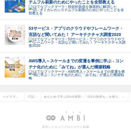
テムフル刷新のためにやったことを全部教える
53サービス・アプリのクラウドやフレームワーク・
言語など聞いてみた！ アーキテクチャ大調査2020
AWS導入～スケールまでの変遷を事例に学ぶ - コン
テナ化のために「みてね」が選んだ構築戦略
ハイクラス
IT記事
あらためて学ぶOSの役割 - 「OSの気持ち」を知り、コ
求人TOP
一覧
ンピュータをよりよく理解しよう
若手ハイキャリアのスカウト転職