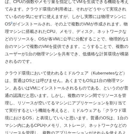
ば、CPUの個数やメモリ量を指定してVMを生成できる機能を考え
てみます。クラウド環境の利用者は、それがどうやって実現され
ているのか気にせずに使えますが、しかし実際には物理マシンに
2
OS
がインストールされ、その上で複数のVMが作成されます。物
理マシンに搭載されたCPU、メモリ、ディスク、ネットワークな
どのリソースを、OSが各VMに公平に分配することで、物理的な1
台のマシンで複数のVMを提供できます。こうすることで、複数の
ユーザーが1台の物理マシンを共有でき、低価格な計算環境が構築
されるのです。
クラウド環境において使われるミドルウェア（Kubernetesなど）
は、普通はOSとは呼びません。あくまでもOSは1台の物理マシ
ン、あるいはVMにインストールされるものである、というのが普
通の認識だと思います。しかし、複数のマシン間でリソースを管
理し、リソースが空いてるマシンにアプリケーションを割り当て
て実行するという機能を考えると、ミドルウェアも「クラウド環
境におけるOS」と表現していいと思います。普通のOSは、1台の
マシン内にあるCPUやメモリ、ストレージ、ネットワークなどの
リソースを管理し、複数のアプリケーションがそれらを使えるよ