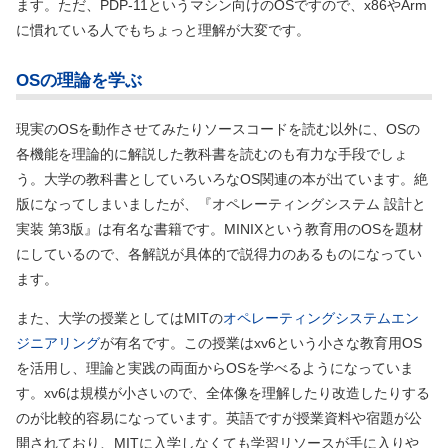
ます。ただ、PDP-11というマシン向けのOSですので、x86やArm
に慣れている人でもちょっと理解が大変です。
OSの理論を学ぶ
現実のOSを動作させてみたりソースコードを読む以外に、OSの
各機能を理論的に解説した教科書を読むのも有力な手段でしょ
う。大学の教科書としていろいろなOS関連の本が出ています。絶
版になってしまいましたが、『オペレーティングシステム 設計と
実装 第3版』は有名な書籍です。MINIXという教育用のOSを題材
にしているので、各解説が具体的で説得力のあるものになってい
ます。
また、大学の授業としてはMITの
オペレーティングシステムエン
ジニアリング
が有名です。この授業はxv6という小さな教育用OS
を活用し、理論と実践の両面からOSを学べるようになっていま
す。xv6は規模が小さいので、全体像を理解したり改造したりする
のが比較的容易になっています。英語ですが授業資料や宿題が公
開されており、MITに入学しなくても学習リソースが手に入りや