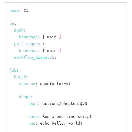
name
:
 CI

on
:
push
:
branches
:
[
 main 
]
pull_request
:
branches
:
[
 main 
]
workflow_dispatch
:
jobs
:
build
:
runs-on
:
 ubuntu-latest

steps
:
- 
uses
:
 actions/checkout@v3

- 
name
:
 Run a one-line script

run
:
 echo Hello, world!
