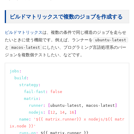
ビルドマトリックスで複数のジョブを作成する
ビルドマトリックス
は、複数の条件で同じ構造のジョブを走らせ
たいときに使う機能です。例えば、ランナーを
ubuntu-latest
と
にしたい、プログラミング言語処理系のバー
macos-latest
ジョンを複数個テストしたい、などです。
jobs
:
build
:
strategy
:
fail-fast
:
false
matrix
:
runner
:
[
ubuntu-latest, macos-latest
]
nodejs
:
[
12
, 
14
, 
16
]
name
:
'${{ matrix.runner}} x nodejs/${{ matr
ix.node }}'
runs-on
:
 ${{ matrix.runner }}
