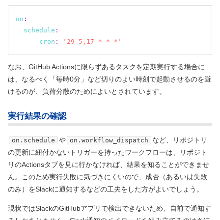
on
:
schedule
:
- 
cron
:
'29 5,17 * * *'
なお、GitHub Actionsに限らずあるタスクを定期実行する場合に
は、なるべく「毎時0分」など切りのよい時刻で起動させるのを避
けるのが、負荷分散のためによいとされています。
実行結果の確認
や
など、リポジトリ
on.schedule
on.workflow_dispatch
の更新に紐付かないトリガーを持ったワークフローは、リポジト
リのActionsタブを見に行かなければ、結果を知ることができませ
ん。このため実行失敗に気づきにくいので、成否
（あるいは失敗
のみ）
をSlackに通知するなどの工夫をした方がよいでしょう。
現状ではSlackのGitHubアプリで検出できないため、自前で通知す