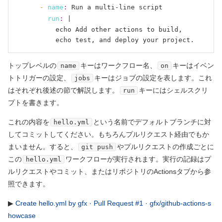
- 
name
:
 Run a multi-line script

run
:
 |

          echo Add other actions to build,

トップレベルの
キーはワークフロー名、
キーはイベン
name
on
トトリガーの設定、
キーはジョブの設定を表します。これ
jobs
はそれぞれ後述の節で解説します。
キーにはシェルスクリ
run
プトを書きます。
これの内容を
という名前でデフォルトブランチに対
hello.yml
してコミットしてください。もちろんプルリクエスト経由でもか
まいません。すると、
やプルリクエストの作成ごとに
git push
この
ワークフローが実行されます。実行の記録はプ
hello.yml
ルリクエストやコミット、またはリポジトリのActionsタブから参
照できます。
▶
Create hello.yml by gfx · Pull Request #1 · gfx/github-actions-s
howcase