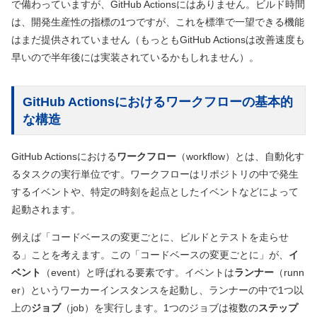
で備わっていますが、GitHub Actionsにはありません。ビルド時間
は、開発生産性の指標の1つですが、これを標準で一望できる機能
はまだ提供されていません
（もっともGitHub Actionsは改善速度も
早いので半年後には実装されているかもしれません）
。
GitHub Actionsにおけるワークフローの基本的
な構造
GitHub Actionsにおける
ワークフロー
（workflow）
とは、自動化す
るタスクの実行単位です。ワークフローはリポジトリの中で発生
するイベントや、特定の時刻を起点としたイベントなどによって
起動されます。
例えば「コードベースの変更ごとに、ビルドとテストを走らせ
る」ことを考えます。この「コードベースの変更ごとに」が、
イ
ベント
（event）
と呼ばれる要素です。イベントは
ランナー
（runn
er）
というワーカーインスタンスを起動し、ランナーの中で1つ以
上の
ジョブ
（job）
を実行します。1つのジョブは複数の
ステップ