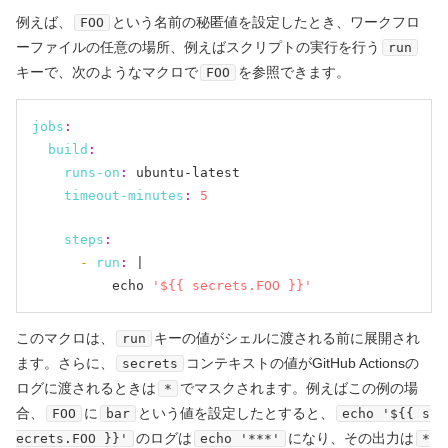
例えば、
という名前の秘匿値を設定したとき、ワークフロ
FOO
ーファイルの任意の場所、例えばスクリプトの実行を行う
run
キーで、次のようなマクロで
を参照できます。
FOO
jobs
:
build
:
runs-on
:
 ubuntu-latest

timeout-minutes
:
5
steps
:
- 
run
:
 |

          echo 
'${{ secrets.FOO }}'
このマクロは、
キーの値がシェルに渡される前に展開され
run
ます。さらに、
コンテキストの値がGitHub Actionsの
secrets
ログに渡されるときは
でマスクされます。例えばこの例の場
*
合、
に
という値を設定したとすると、
FOO
bar
echo '${{ s
のログは
になり、その出力は
ecrets.FOO }}'
echo '***'
*