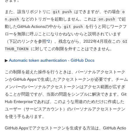
また、該当リポジトリに
はできますが、その場合
git push
o
などのトリガーを起動しません。これは
で起
n.push
on.push
動したGitHub Actionsの中から
を行うと同じワークフ
git push
ローを無限に呼ぶことになりかねないからと説明されています
（下記のリンクを参照
*2
）
。残念ながら、2022年4月現在この
GI
に対してこの制限を外すことはできません。
THUB_TOKEN
▶
Automatic token authentication - GitHub Docs
この制限を超えた操作を行うときは、パーソナルアクセストーク
ンかGitHub Appsで生成したアクセストークンが必要です。チーム
メンバーのパーソナルアクセストークンはアクセス範囲が広すぎ
ることが問題ですが、当面の問題をシンプルに解決できます。Git
Hub Enterpriseであれば、このような用途のためだけに作成した
ユーザー
（サービスアカウント）
のパーソナルアクセストークン
を使う手もあります。
GitHub Appsでアクセストークンを生成する方法は、GitHub Actio