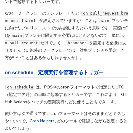
ントで起動するトリガーです。
なお、ワークフローのテンプレートだと
on.pull_request.bra
が設定されていますが、これは
ブランチ
nches: [main]
main
に向けたプルリクエストでのみ起動するという意味です。実際はC
Iを
ブランチに限定する必要はほとんどないので、単に
main
o
だけでよく、
を設定する必要はあ
n.pull_request
branches
りません
（CI以外のワークフローでは、対象ブランチを限定した
方がいいことはあるかもしれませんが）
。
on.schedule - 定期実行を管理するトリガー
は、POSIXの
cronフォーマット
で指定したUTC
on.schedule
（協定世界時）
の日時に起動するトリガーです。これにより、Git
Hub Actionsをバッチの定期実行などに使うこともできます。
使い方は次の通りです。cronフォーマットはそのままだとミスし
やすいので、
Cron Helper
などのツールで確認しながら設定すると
よいでしょう。