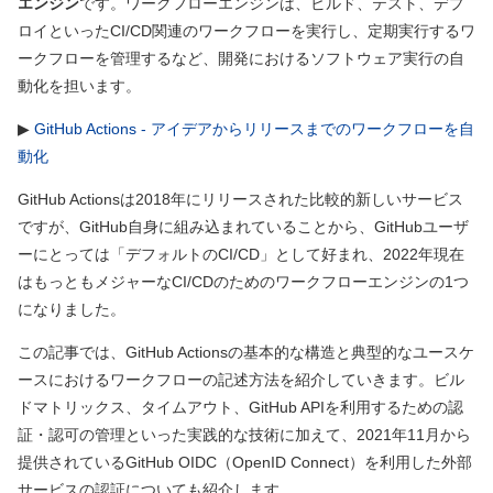
エンジン
です。ワークフローエンジンは、ビルド、テスト、デプ
ロイといったCI/CD関連のワークフローを実行し、定期実行するワ
ークフローを管理するなど、開発におけるソフトウェア実行の自
動化を担います。
▶
GitHub Actions - アイデアからリリースまでのワークフローを自
動化
GitHub Actionsは2018年にリリースされた比較的新しいサービス
ですが、GitHub自身に組み込まれていることから、GitHubユーザ
ーにとっては「デフォルトのCI/CD」として好まれ、2022年現在
はもっともメジャーなCI/CDのためのワークフローエンジンの1つ
になりました。
この記事では、GitHub Actionsの基本的な構造と典型的なユースケ
ースにおけるワークフローの記述方法を紹介していきます。ビル
ドマトリックス、タイムアウト、GitHub APIを利用するための認
証・認可の管理といった実践的な技術に加えて、2021年11月から
提供されているGitHub OIDC
（OpenID Connect）
を利用した外部
サービスの認証についても紹介します。