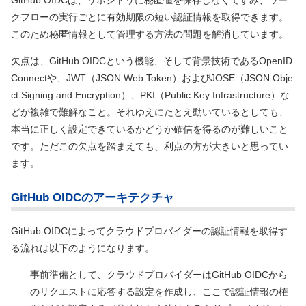
GitHub OIDCは、リポジトリに秘匿値を保存しなくてすみ、ワー
クフローの実行ごとに有効期限の短い認証情報を取得できます。
このため秘匿情報として管理する方法の問題を解消しています。
欠点は、GitHub OIDCという機能、そして背景技術であるOpenID
Connectや、JWT
（JSON Web Token）
およびJOSE
（JSON Obje
ct Signing and Encryption）
、PKI
（Public Key Infrastructure）
な
どが複雑で難解なこと。それゆえにたとえ動いているとしても、
本当に正しく設定できているかどうか確信を得るのが難しいこと
です。ただこの欠点を踏まえても、利点の方が大きいと思ってい
ます。
GitHub OIDCのアーキテクチャ
GitHub OIDCによってクラウドプロバイダーの認証情報を取得す
る流れは以下のようになります。
事前準備として、クラウドプロバイダーはGitHub OIDCから
のリクエストに応答する設定を作成し、ここで認証情報の権