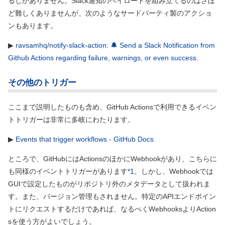
るしかありません。Slack通知のペイロードを組み立てるのはさほ
ど難しくありませんが、次のようなサードパーティ製のアクショ
ンもあります。
▶
ravsamhq/notify-slack-action: 🔔 Send a Slack Notification from
Github Actions regarding failure, warnings, or even success.
その他のトリガー
ここまで説明したものも含め、GitHub Actionsで利用できるイベン
トトリガーは非常に多岐にわたります。
▶
Events that trigger workflows - GitHub Docs
ところで、GitHubにはActionsのほかにWebhookがあり、こちらに
も同様のイベントトリガーがあります
*1
。しかし、Webhookでは
GUIで設定したものがリポジトリ外のメタデータとして扱われま
す。また、バージョン管理もされません。特定のAPIエンドポイン
トにリクエストするだけであれば、なるべくWebhooksよりAction
sを使う方がよいでしょう。