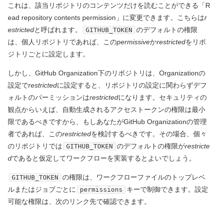
これは、該当リポジトリのコンテンツだけを読むことができる「R
ead repository contents permission」に変更できます。こちらは
r
estricted
と呼ばれます。
のデフォルトの権限
GITHUB_TOKEN
は、個人リポジトリであれば、この
permissive
か
restricted
をリポ
ジトリごとに設定します。
しかし、GitHub Organization下のリポジトリは、Organizationの
設定で
restricted
に設定すると、リポジトリの設定に関わらずデフ
ォルトのパーミッションは
restricted
になります。セキュリティの
観点からいえば、自動生成されるアクセストークンの権限は最小
限であるべきですから、もしあなたがGitHub Organizationの管理
者であれば、この
restricted
を検討するべきです。その場合、個々
のリポジトリでは
のデフォルトの権限が
restricte
GITHUB_TOKEN
d
であると仮定してワークフローを実装するとよいでしょう。
の権限は、ワークフローファイルのトップレベ
GITHUB_TOKEN
ルまたはジョブごとに
キーで制御できます。設定
permissions
可能な権限は、次のリンク先で確認できます。