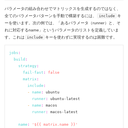
パラメータの組み合わせでマトリックスを生成するのではなく、
全てのパラメータパターンを手動で構築するには、
キ
include
ーを使います。次の例では、「あるパラメータ
（runner）
と、そ
れに対応するname」というパラメータのリストを定義していま
す。これは
キーを使わずに実現するのは困難です。
include
jobs
:
build
:
strategy
:
fail-fast
:
false
matrix
:
include
:
- 
name
:
 ubuntu

runner
:
 ubuntu-latest

- 
name
:
 macos

runner
:
 macos-latest

name
:
'${{ matrix.name }}'