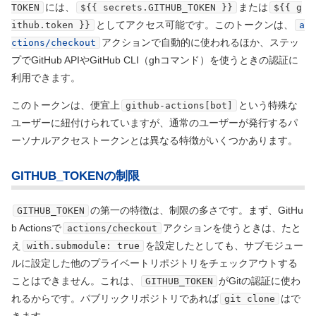
には、
または
TOKEN
${{ secrets.GITHUB_TOKEN }}
${{ g
としてアクセス可能です。このトークンは、
ithub.token }}
a
アクションで自動的に使われるほか、ステッ
ctions/checkout
プでGitHub APIやGitHub CLI
（ghコマンド）
を使うときの認証に
利用できます。
このトークンは、便宜上
という特殊な
github-actions[bot]
ユーザーに紐付けられていますが、通常のユーザーが発行するパ
ーソナルアクセストークンとは異なる特徴がいくつかあります。
GITHUB_TOKENの制限
の第一の特徴は、制限の多さです。まず、GitHu
GITHUB_TOKEN
b Actionsで
アクションを使うときは、たと
actions/checkout
え
を設定したとしても、サブモジュー
with.submodule: true
ルに設定した他のプライベートリポジトリをチェックアウトする
ことはできません。これは、
がGitの認証に使わ
GITHUB_TOKEN
れるからです。パブリックリポジトリであれば
はで
git clone
きます。