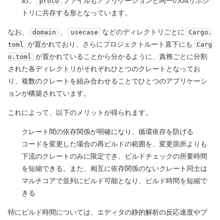
め、
ファイルもアプリケーションと同一のGitリポジ
proto
トリに共存する形となっています。
なお、
、
などのディレクトリごとに
domain
usecase
Cargo.
が置かれており、さらにプロジェクトルート直下にも
toml
Carg
が置かれていることから分かるように、責務ごとに分割
o.toml
された各ディレクトリがそれぞれひとつのクレートとなってお
り、複数のクレートを組み合わせることでひとつのアプリケーシ
ョンが構築されています。
これによって、以下のメリットが得られます。
クレート間の依存関係が明確になり、循環依存を防げる
コードを変更した場合の再ビルドの範囲を、変更箇所よりも
下流のクレートのみに限定でき、ビルドチェックの所要時間
を短縮できる。また、相互に依存関係のないクレート同士は
マルチコアで並列にビルド可能となり、ビルド時間を短縮で
きる
特にビルド時間については、エディタの静的解析の反応速度やプ