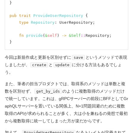
}

pub
trait
ProvideUserRepository
 {

type
Repository
: UserRepository;

fn
provide
(
&
self
) 
->
&Self
::
Repository;

今回は新規作成と更新を区別せずに
というメソッドで表現
save
しましたが、
と
に分ける方法もあるでしょ
create
update
う。
また、筆者の担当プロダクトでは、取得系のメソッドは単数と複
数を区別せず、
のように複数取得のメソッドだけ
get_by_ids
で統一しています。これは、gRPCサーバーの前段にBFFとしてGr
aphQLサーバーを置いている関係上、N+1問題回避のために複数
取得のAPIが求められることが多く、大は小を兼ねるの発想で最初
から複数取得に統一してしまった方が楽だからです。
加えて、
なるトレイトが定義されて
ProvideUserRepository