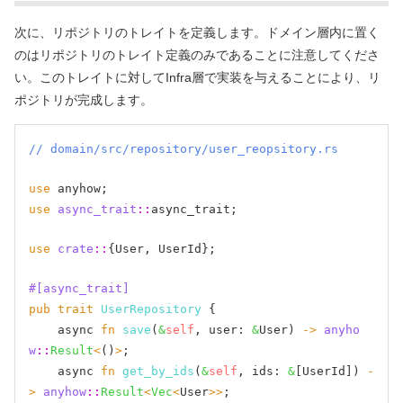
次に、リポジトリのトレイトを定義します。ドメイン層内に置く
のはリポジトリのトレイト定義のみであることに注意してくださ
い。このトレイトに対してInfra層で実装を与えることにより、リ
ポジトリが完成します。
// domain/src/repository/user_reopsitory.rs
use
use
async_trait
::
async_trait;

use
crate
::
{User, UserId};

#[async_trait]
pub
trait
UserRepository
 {

    async 
fn
save
(
&
self
, user: 
&
User) 
->
anyho
w
::
Result
<
()
>
;

    async 
fn
get_by_ids
(
&
self
, ids: 
&
[UserId]) 
-
>
anyhow
::
Result
<
Vec
<
User
>>
;
