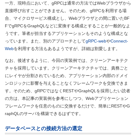
一方、現時点において、gRPCは通常の方法ではWebブラウザから
直接呼び出すことができません。そのため、gRPCを利用する場
合、マイクロサービス構成とし、Webブラウザとの間に置いたBF
FでgRPCをGraphQLなどに変換する構成とすることが一般的なよ
うです。筆者が担当するアプリケーションもそのような構成とな
っています。また、別のアプローチとして
gRPC-web
や
Connect-
Web
を利用する方法もあるようですが、詳細は割愛します。
なお、後述するように、今回の実装例では、クリーンアーキテク
チャを採用しています。クリーンアーキテクチャでは、責務ごと
にレイヤが分割されているため、アプリケーション内部のドメイ
ンロジックに影響を与えることなくフレームワークを交換できま
す。そのため、gRPCではなくRESTやGraphQLを採用したい読者
の方は、本記事の実装例を参考にしつつ、Webアプリケーション
フレームワークを任意のものに交換するだけで、簡単にRESTやG
raphQLのサーバを構築できるはずです。
データベースとの接続方法の選定