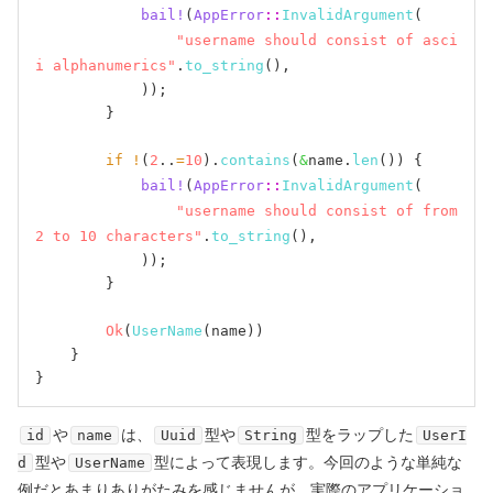
bail!
(
AppError
::
InvalidArgument
(

"username should consist of asci
i alphanumerics"
.
to_string
(),

            ));

        }

if
!
(
2
..
=
10
).
contains
(
&
name.
len
()) {

bail!
(
AppError
::
InvalidArgument
(

"username should consist of from 
2 to 10 characters"
.
to_string
(),

            ));

        }

Ok
(
UserName
(name))

    }

や
は、
型や
型をラップした
id
name
Uuid
String
UserI
型や
型によって表現します。今回のような単純な
d
UserName
例だとあまりありがたみを感じませんが、実際のアプリケーショ