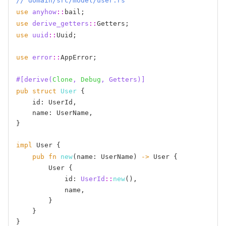
// domain/src/model/user.rs
use
anyhow
::
use
derive_getters
::
use
uuid
::
Uuid;

use
error
::
AppError;

#[derive(
Clone
, 
Debug
, Getters)]
pub
struct
User
 {

    id: UserId,

    name: UserName,

}

impl
 User {

pub
fn
new
(name: UserName) 
->
 User {

        User {

            id: 
UserId
::
new
(),

            name,

        }

    }

}
