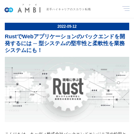
若手ハイキャリアのスカウト転職
2022
-
09
-
12
RustでWebアプリケーションのバックエンドを開
発するには ─ 型システムの堅牢性と柔軟性を業務
システムにも！