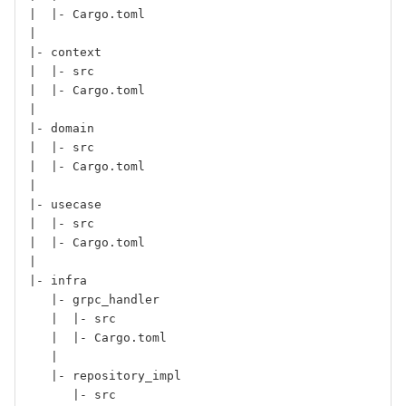
|  |- Cargo.toml

|

|- context

|  |- src

|  |- Cargo.toml

|

|- domain

|  |- src

|  |- Cargo.toml

|

|- usecase

|  |- src

|  |- Cargo.toml

|

|- infra

   |- grpc_handler

   |  |- src

   |  |- Cargo.toml

   |

   |- repository_impl

      |- src
