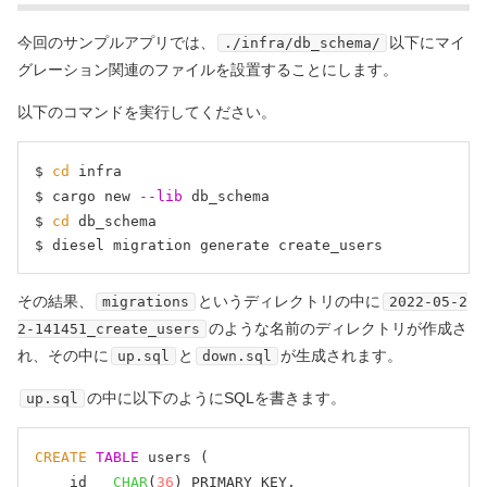
今回のサンプルアプリでは、
以下にマイ
./infra/db_schema/
グレーション関連のファイルを設置することにします。
以下のコマンドを実行してください。
$ 
cd
 infra

$ cargo new 
--lib
 db_schema

$ 
cd
 db_schema

その結果、
というディレクトリの中に
migrations
2022-05-2
のような名前のディレクトリが作成さ
2-141451_create_users
れ、その中に
と
が生成されます。
up.sql
down.sql
の中に以下のようにSQLを書きます。
up.sql
CREATE
TABLE
 users (

    id   
CHAR
(
36
) PRIMARY KEY,
