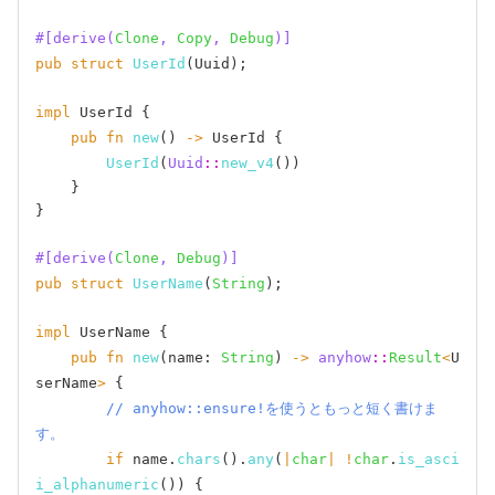
#[derive(
Clone
, 
Copy
, 
Debug
)]
pub
struct
UserId
(Uuid);

impl
 UserId {

pub
fn
new
() 
->
 UserId {

UserId
(
Uuid
::
new_v4
())

    }

}

#[derive(
Clone
, 
Debug
)]
pub
struct
UserName
(
String
);

impl
 UserName {

pub
fn
new
(name: 
String
) 
->
anyhow
::
Result
<
U
serName
>
 {

// anyhow::ensure!を使うともっと短く書けま
す。
if
 name.
chars
().
any
(
|
char
|
!
char
.
is_asci
i_alphanumeric
()) {
