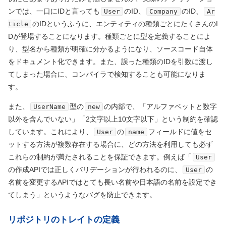
ンでは、一口にIDと言っても
のID、
のID、
User
Company
Ar
のIDというふうに、エンティティの種類ごとにたくさんのI
ticle
Dが登場することになります。種類ごとに型を定義することによ
り、型名から種類が明確に分かるようになり、ソースコード自体
をドキュメント化できます。また、誤った種類のIDを引数に渡し
てしまった場合に、コンパイラで検知することも可能になりま
す。
また、
型の
の内部で、「アルファベットと数字
UserName
new
以外を含んでいない」「2文字以上10文字以下」という制約を確認
しています。これにより、
の
フィールドに値をセ
User
name
ットする方法が複数存在する場合に、どの方法を利用しても必ず
これらの制約が満たされることを保証できます。例えば「
User
の作成APIでは正しくバリデーションが行われるのに、
の
User
名前を変更するAPIではとても長い名前や日本語の名前を設定でき
てしまう」というようなバグを防止できます。
リポジトリのトレイトの定義