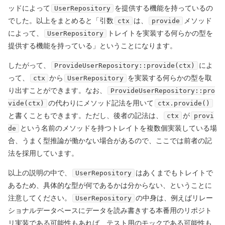
ッドによって
を提供する機能を持っているの
UserRepository
でした。以上をまとめると「引数
は、
メソッド
ctx
provide
によって、
トレイトを実装する何らかの型を
UserRepository
提供する機能を持っている」ということになります。
したがって、
によ
ProvideUserRepository::provide(ctx)
って、
から
を実装する何らかの型を取
ctx
UserRepository
り出すことができます。なお、
ProvideUserRepository::pro
の代わりにメソッド記法を用いて
vide(ctx)
ctx.provide()
と書くこともできます。ただし、後者の記法は、
が
ctx
provi
という名前のメソッドを持つトレイトを複数個実装している場
de
合、うまく型推論が働かない場合があるので、ここでは前者の記
法を採用しています。
以上の説明の中で、
はあくまでもトレイトで
UserRepository
あるため、具体的な型が何であるかは分からない、ということに
注意してください。
の中身は、例えばリレー
UserRepository
ショナルデータベースにデータを読み書きする本番用のリポジト
リ実装である可能性もあれば、テスト用のモックである可能性も