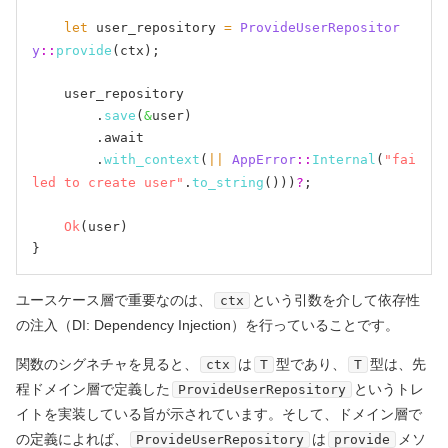
let
 user_repository 
=
ProvideUserRepositor
y
::
provide
(ctx);

    user_repository

        .
save
(
&
user)

        .await

        .
with_context
(
||
AppError
::
Internal
(
"fai
led to create user"
.
to_string
()))
?
;

Ok
(user)

ユースケース層で重要なのは、
という引数を介して依存性
ctx
の注入（DI: Dependency Injection）を行っていることです。
関数のシグネチャを見ると、
は
型であり、
型は、先
ctx
T
T
程ドメイン層で定義した
というトレ
ProvideUserRepository
イトを実装している旨が示されています。そして、ドメイン層で
の定義によれば、
は
メソ
ProvideUserRepository
provide