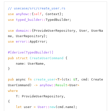
// usecase/src/create_user.rs
use
anyhow
::
{
self
use
typed_builder
::
TypedBuilder;

use
domain
::
{ProvideUserRepository, User, UserNa
use
error
::
AppError;

#[derive(TypedBuilder)]
pub
struct
CreateUserCommand
 {

    name: UserName,

}

pub
 async 
fn
create_user
<
T
>
(ctx: 
&
T, cmd: Create
UserCommand) 
->
anyhow
::
Result
<
User
>
where
    T: ProvideUserRepository,

{

let
 user 
=
User
::
new
(cmd.name);
