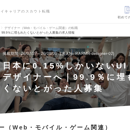
ハイキャリアのスカウト転職
初めて
デザイナー（Web・モバイル・ゲーム関連）の転職
ーへ｜99.9％に埋もれたくないとがった人募集の求人情報
掲載期間
26/07/27～26/08/09
求人No.RARMR-designer-02
日本に0.15%しかいないUI 
デザイナーへ｜99.9％に埋
くないとがった人募集
ー（Web・モバイル・ゲーム関連）