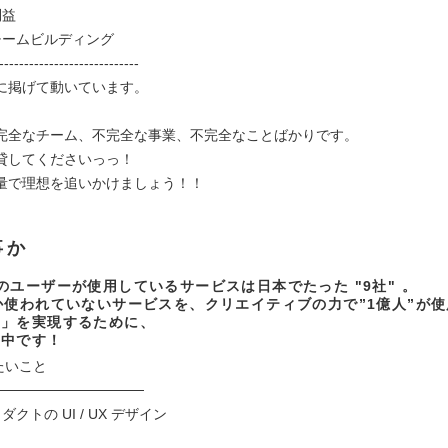
利益
チームビルディング
----------------------------
に掲げて動いています。
完全なチーム、不完全な事業、不完全なことばかりです。
貸してくださいっっ！
量で理想を追いかけましょう！！
事か
のユーザーが使用しているサービスは日本でたった "9社" 。
か使われていないサービスを、クリエイティブの力で”1億人”が
る」を実現するために、
集中です！
たいこと
───────────────
クトの UI / UX デザイン