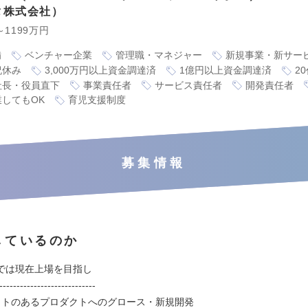
タ株式会社
～1199万円
備
ベンチャー企業
管理職・マネジャー
新規事業・新サー
祝休み
3,000万円以上資金調達済
1億円以上資金調達済
2
社長・役員直下
事業責任者
サービス責任者
開発責任者
業してもOK
育児支援制度
募集情報
しているのか
では現在上場を目指し
----------------------------
クトのあるプロダクトへのグロース・新規開発