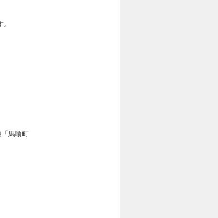
す。
線「馬喰町