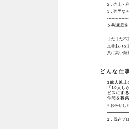
2．売上・
3．強固な
---------------
を共通認識
まだまだ不
是非お力を
共に高い熱
どんな仕
1億人以上
「10人し
ビスにす
仲間を募
◉ お任せし
───────
1．既存プロダ