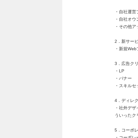
・自社運営
・自社オウ
・その他ア
2．新サービス
・新規Web
3．広告ク
・LP
・バナー
・スキルセット
4．ディレ
・社外デザ
ういったク
5．コーポ
・コーポレ