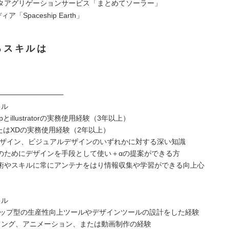
タアグリゲーションサービス「まとめてソーラー」
ア「Spaceship Earth」
るスキルは
─────────────
キル
opとillustratorの実務使用経験（3年以上）
またはXDの実務使用経験（2年以上）
Xデザイン、ビジュアルデザインのいずれかに対する深い知識
のためにデザインを手段として使い＋αの提案ができる方
術やスキルに常にアンテナをはり情報収集や学習ができる向上心
キル
トップ型の生産性向上ツールやデザインツールの設計をした経験
デリング、アニメーション、または動画制作の経験