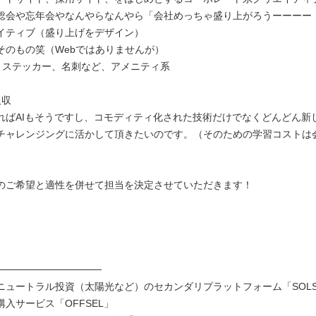
総会や忘年会やなんやらなんやら「会社めっちゃ盛り上がろうーーーー
イティブ（盛り上げをデザイン）
そのもの笑（Webではありませんが）
、ステッカー、名刺など、アメニティ系
吸収
ればAIもそうですし、コモディティ化された技術だけでなくどんどん新
チャレンジングに活かして頂きたいのです。（そのための学習コストは
）
のご希望と適性を併せて担当を決定させていただきます！
───────────────
ニュートラル投資（太陽光など）のセカンダリプラットフォーム「SOLS
入サービス「OFFSEL」