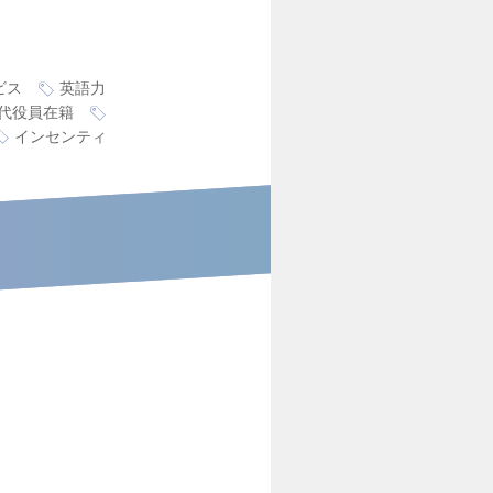
ビス
英語力
0代役員在籍
インセンティ