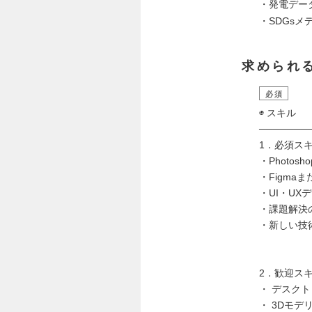
・発電デー
・SDGsメディ
求められ
必須
◉ スキル
───────
1．必須ス
・Photosh
・Figma
・UI・U
・課題解決
・新しい技
2．歓迎ス
・ デスク
・ 3Dモ