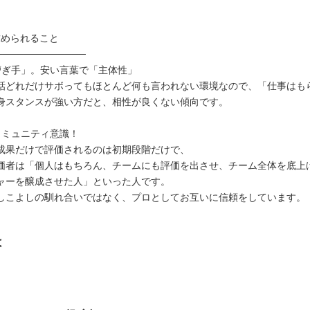
求められること
─────────────
漕ぎ手」。安い言葉で「主体性」
話どれだけサボってもほとんど何も言われない環境なので、「仕事はも
身スタンスが強い方だと、相性が良くない傾向です。
コミュニティ意識！
成果だけで評価されるのは初期段階だけで、
価者は「個人はもちろん、チームにも評価を出させ、チーム全体を底上
ャーを醸成させた人」といった人です。
しこよしの馴れ合いではなく、プロとしてお互いに信頼をしています。
は