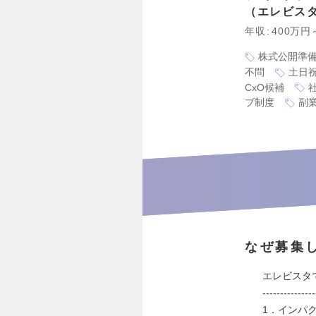
エレビス
年収
400万円
株式公開準
不問
土日
CxO候補
ブ制度
副
なぜ募集
エレビスタ
---------------
1．インパ