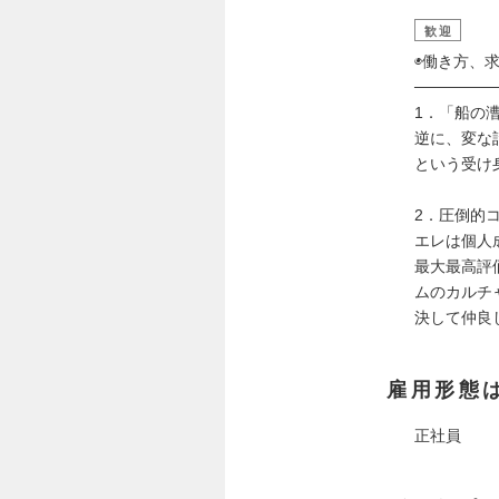
歓迎
◉働き方、
───────
1．「船の
逆に、変な
という受け
2．圧倒的
エレは個人
最大最高評
ムのカルチ
決して仲良
雇用形態
正社員