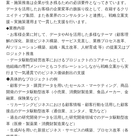
案・施策推進は企業が生き残るための必須要件となってきています。
データを活用したお客様の企業変革の旗振り役として、在籍するクリ
エイティブ集団、また各業界のコンサルタントと連携し、戦略立案支
援～実施策運用まで一貫した支援を行います。
◆業務内容
・お客様企業に対して、データやAIを活用した多様なテーマ（顧客理
解の深化、新規ビジネス構築、サービス見直し、業務プロセス改革、
AIソリューション構築、組織・風土改革、人材育成 等）の提案又はプ
ロジェクト推進
・データ駆動型経営改革におけるプロジェクトのコアチームとして、
他組織の専門メンバーともコラボレーションしながら戦略立案から実
行まで一気通貫でのビジネス価値創出の支援
◆具体的なプロジェクトの例
・顧客データ・購買データを用いたセールス・マーケティング、商品
開発のデータ駆動型改革（小売業、消費財製造業、食品メーカー、金
融業、保険業など）
・リカーリングビジネスにおける顧客情報・顧客行動を活用した顧客
接点のデータ駆動型改革（通信業、エンタメ、電力など）
・過去の研究開発データを活用した研究開発領域でのデータ駆動型改
革（医療・製薬業・消費財製造業など）
・生成AIを用いた新規ビジネス・サービスの構築、プロセス改革（各