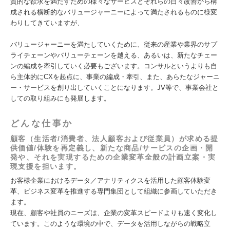
質的な欲求を満たすための様々なサービスとそれらの日々改善から構
成される横断的なバリュージャーニーによって満たされるものに様変
わりしてきていますが、
バリュージャーニーを満たしていくために、従来の産業や業界のサプ
ライチェーンやバリューチェーンを越える、あるいは、新たなチェー
ンの編成を牽引していく必要もございます。コンサルというよりも自
ら主体的にCXを起点に、事業の編成・牽引、また、あらたなジャーニ
ー・サービスを創り出していくことになります。JV等で、事業会社と
しての取り組みにも発展します。
どんな仕事か
顧客（生活者/消費者、法人顧客および従業員）が求める提
供価値/体験を再定義し、新たな商品/サービスの企画・開
発や、それを実現するための企業変革全般の計画立案・実
現支援を担います。
お客様企業におけるデータ／アナリティクスを活用した顧客体験変
革、ビジネス変革を推進する専門集団として組織に参画していただき
ます。
現在、顧客や社員のニーズは、企業の変革スピードよりも速く変化し
ています。このような環境の中で、データを活用しながらの戦略立