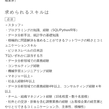
種業界）
求められるスキルは
必須
＜スタッフ＞
・プログラミングの知識、経験（SQL/Python/R等）
・データ分析手法、統計学の基礎知識
・積極的に問題解決を進めることができるフットワークの軽さとコミ
ュニケーションスキル
・ビジネスレベルの日本語
下記いずれかに該当する方
・データ分析領域での業務経験
・コンサルティング経験
・機械学習エンジニアリング経験
＜マネジャー以上＞
・社会人経験6年以上
・データ分析領域での業務経験4年以上、コンサルティング経験４年
以上
・チーム・組織マネジメント経験（10名程度～数十名規模）
・社外との交渉・折衝を含む調整業務の経験（お客様企業の経営層と
やりとりできるコミュニケーション力、主体性、積極性）