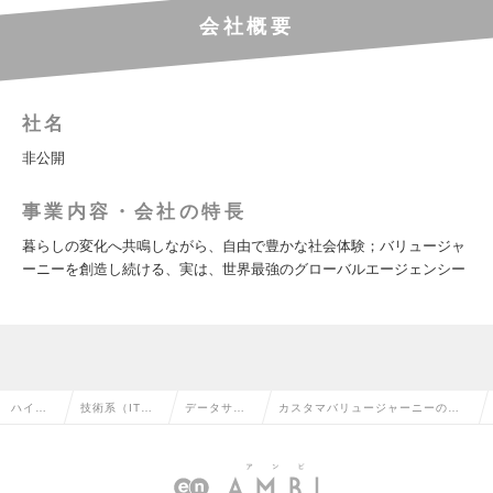
会社概要
社名
非公開
事業内容・会社の特長
暮らしの変化へ共鳴しながら、自由で豊かな社会体験；バリュージャ
ーニーを創造し続ける、実は、世界最強のグローバルエージェンシー
ハイク
技術系（IT・
データサイ
カスタマバリュージャーニーの創
ラス求
Web・通信
エンティス
造・データサイエンティスト/アナ
人TOP
系）の転職
トの転職
リストの求人情報