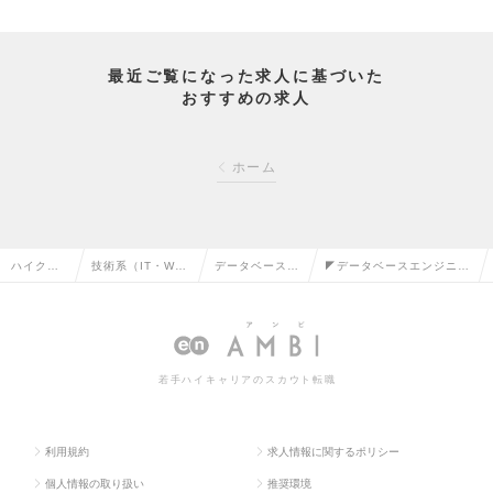
最近ご覧になった求人に基づいた
おすすめの求人
ホーム
ハイクラ
技術系（IT・We
データベースエ
◤データベースエンジニア
ス求人TO
b・通信系）の転
ンジニアの転職
（メンバー）◢の求人情報
P
職
若手ハイキャリアのスカウト転職
利用規約
求人情報に関するポリシー
個人情報の取り扱い
推奨環境