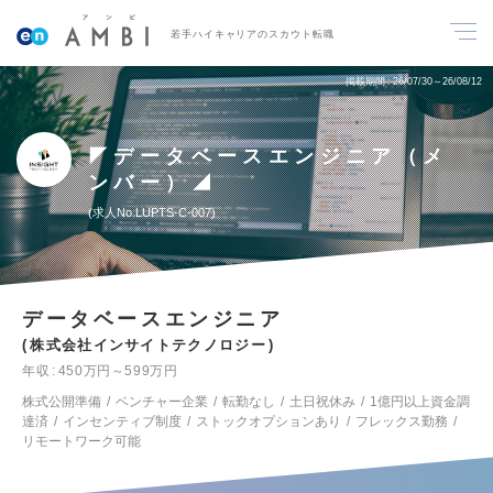
若手ハイキャリアのスカウト転職
掲載期間
26/07/30～26/08/12
◤データベースエンジニア（メ
ンバー）◢
求人No.LUPTS-C-007
データベースエンジニア
株式会社インサイトテクノロジー
年収
450万円～599万円
株式公開準備
ベンチャー企業
転勤なし
土日祝休み
1億円以上資金調
達済
インセンティブ制度
ストックオプションあり
フレックス勤務
リモートワーク可能