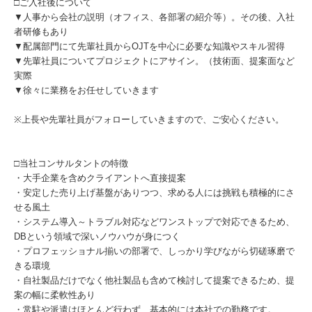
□ご入社後について
▼人事から会社の説明（オフィス、各部署の紹介等）。その後、入社
者研修もあり
▼配属部門にて先輩社員からOJTを中心に必要な知識やスキル習得
▼先輩社員についてプロジェクトにアサイン。（技術面、提案面など
実際
▼徐々に業務をお任せしていきます
※上長や先輩社員がフォローしていきますので、ご安心ください。
□当社コンサルタントの特徴
・大手企業を含めクライアントへ直接提案
・安定した売り上げ基盤がありつつ、求める人には挑戦も積極的にさ
せる風土
・システム導入～トラブル対応などワンストップで対応できるため、
DBという領域で深いノウハウが身につく
・プロフェッショナル揃いの部署で、しっかり学びながら切磋琢磨で
きる環境
・自社製品だけでなく他社製品も含めて検討して提案できるため、提
案の幅に柔軟性あり
・常駐や派遣はほとんど行わず、基本的には本社での勤務です。