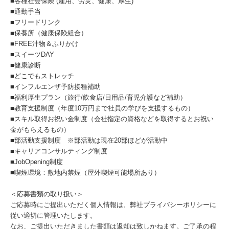
■各種社会保険 (雇用、労災、健康、厚生)
■通勤手当
■フリードリンク
■保養所（健康保険組合）
■FREE汁物＆ふりかけ
■スイーツDAY
■健康診断
■どこでもストレッチ
■インフルエンザ予防接種補助
■福利厚生プラン（旅行/飲食店/日用品/育児介護など補助）
■教育支援制度（年度10万円まで社員の学びを支援するもの）
■スキル取得お祝い金制度（会社指定の資格などを取得するとお祝い
金がもらえるもの）
■部活動支援制度 ※部活動は現在20部ほどが活動中
■キャリアコンサルティング制度
■JobOpening制度
■喫煙環境：敷地内禁煙（屋外喫煙可能場所あり）
＜応募書類の取り扱い＞
ご応募時にご提出いただく個人情報は、弊社プライバシーポリシーに
従い適切に管理いたします。
なお、ご提出いただきました書類は返却は致しかねます。ご了承の程