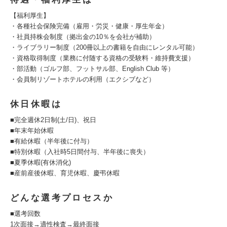
【福利厚生】
・各種社会保険完備（雇用・労災・健康・厚生年金）
・社員持株会制度（拠出金の10％を会社が補助）
・ライブラリー制度（200冊以上の書籍を自由にレンタル可能）
・資格取得制度（業務に付随する資格の受験料・維持費支援）
・部活動（ゴルフ部、フットサル部、English Club 等）
・会員制リゾートホテルの利用（エクシブなど）
休日休暇は
■完全週休2日制(土/日)、祝日
■年末年始休暇
■有給休暇（半年後に付与）
■特別休暇（入社時5日間付与、半年後に喪失）
■夏季休暇(有休消化)
■産前産後休暇、育児休暇、慶弔休暇
どんな選考プロセスか
■選考回数
1次面接→適性検査→最終面接