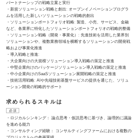
パートナーシップの戦略立案と実行
・新規ソリューション戦略と創出: オープンイノベーションプログラ
ムを活用した新しいソリューションの戦略的創出
・ソリューションポートフォリオ戦略: 製造、小売、サービス、金融
など、各業界に特化したソリューションポートフォリオの戦略的整備
・ソリューション戦略（開発・事業化）: 先進技術を活用した業界別
ソリューションや、複数業務領域を横断するソリューションの開発戦
略および事業化推進
・導入戦略と推進:
・大企業向けの大規模ソリューション導入戦略の策定と推進
・中堅企業向けのパッケージソリューション導入戦略の策定と推進
・中小企業向けのSaaSソリューション展開戦略の策定と推進
・技術活用戦略: AIや先端技術基盤サービスの提供を通じた、ソリュ
ーション開発の戦略的サポート
求められるスキルは
必須
・ロジカルシンキング： 論点思考・仮説思考に基づき、論理的に議論
を進める能力
・コンサルティング経験： コンサルティングファームにおける複数の
プロジェクトへの参画実績