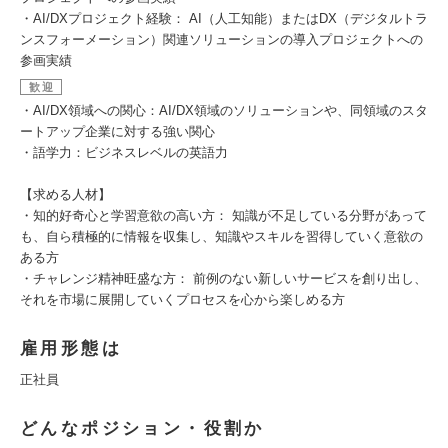
・AI/DXプロジェクト経験： AI（人工知能）またはDX（デジタルトラ
ンスフォーメーション）関連ソリューションの導入プロジェクトへの
参画実績
歓迎
・AI/DX領域への関心：AI/DX領域のソリューションや、同領域のスタ
ートアップ企業に対する強い関心
・語学力：ビジネスレベルの英語力
【求める人材】
・知的好奇心と学習意欲の高い方： 知識が不足している分野があって
も、自ら積極的に情報を収集し、知識やスキルを習得していく意欲の
ある方
・チャレンジ精神旺盛な方： 前例のない新しいサービスを創り出し、
それを市場に展開していくプロセスを心から楽しめる方
雇用形態は
正社員
どんなポジション・役割か