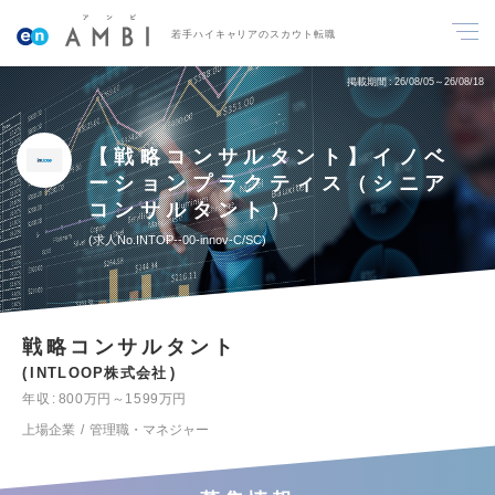
若手ハイキャリアのスカウト転職
掲載期間
26/08/05～26/08/18
【戦略コンサルタント】イノベ
ーションプラクティス（シニア
コンサルタント）
求人No.INTOP--00-innov-C/SC
戦略コンサルタント
INTLOOP株式会社
年収
800万円～1599万円
上場企業
管理職・マネジャー