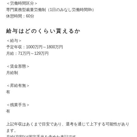
＜労働時間区分＞
専門業務型裁量労働制（1日のみなし労働時間8h）
休憩時間：60分
給与はどのくらい貰えるか
＜給与＞
予定年収：1000万円～1800万円
月給：71万円～129万円
＜賃金形態＞
月給制
＜昇給有無＞
有
＜残業手当＞
有
上記年収はあくまで目安であり、選考を通じて上下する可能性があり
ます。
月給(月額)は固定手当を含めた表記です。