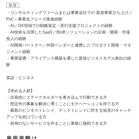
歓迎
・コンサルティングファームまたは事業会社での 新規事業立ち上げ／
PoC～事業化フェーズ推進経験
・AI／DX領域での戦略策定～実行支援プロジェクトの経験
・AI技術を活用したSaaS／BtoBソリューションの企画・開発・市場
投入の経験
・AI開発パートナー／外部ベンダーと連携したプロダクト開発・マネ
ジメント経験
・事業提携・アライアンス構築を通じた新規ビジネスモデル創出の経
験
英語：ビジネス
【求める人材】
・自発的にステークホルダーを巻き込んで行動できる方
・想定外の事象を解決に導くことにモチベーションを持てる方
・最新のビジネストレンド、テックトレンドに対する知見のキャッチ
アップを続けている方
・前例のないサービスを作ることに果敢に挑戦できる方
雇用形態は