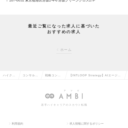
〒107-0052 東京都港区赤坂2-4-6 赤坂グリーンクロス27F
最近ご覧になった求人に基づいた
おすすめの求人
ホーム
ハイクラ
コンサルタ
戦略コンサ
【INTLOOP Strategy】AIエージェ
ス求人T
ント系の転
ルタントの
ント事業プロダクトマネジャーの求
OP
職
転職
人情報
若手ハイキャリアのスカウト転職
利用規約
求人情報に関するポリシー