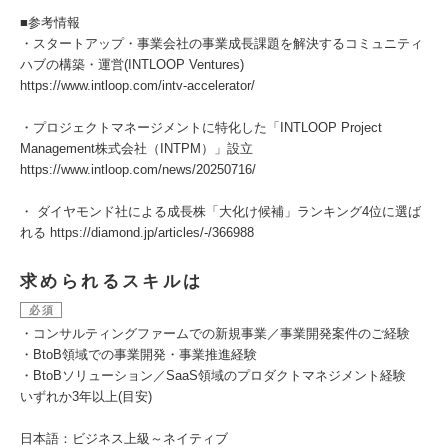
■参考情報
・スタートアップ・事業会社の事業成長課題を解決するコミュニティ
ハブの構築・運営(INTLOOP Ventures)
https://www.intloop.com/intv-accelerator/
・プロジェクトマネージメントに特化した「INTLOOP Project
Management株式会社（INTPM）」設立
https://www.intloop.com/news/20250716/
・ ダイヤモンド社による成長株「大化け候補」ランキング4位に選ば
れる https://diamond.jp/articles/-/366988
求められるスキルは
必須
・コンサルティングファームでの新規事業／事業開発案件のご経験
・BtoB領域での事業開発・事業推進経験
・BtoBソリューション／SaaS領域のプロダクトマネジメント経験
いずれか3年以上(目安)
日本語：ビジネス上級～ネイティブ