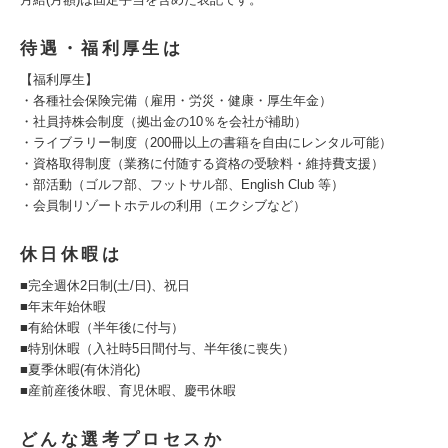
待遇・福利厚生は
【福利厚生】
・各種社会保険完備（雇用・労災・健康・厚生年金）
・社員持株会制度（拠出金の10％を会社が補助）
・ライブラリー制度（200冊以上の書籍を自由にレンタル可能）
・資格取得制度（業務に付随する資格の受験料・維持費支援）
・部活動（ゴルフ部、フットサル部、English Club 等）
・会員制リゾートホテルの利用（エクシブなど）
休日休暇は
■完全週休2日制(土/日)、祝日
■年末年始休暇
■有給休暇（半年後に付与）
■特別休暇（入社時5日間付与、半年後に喪失）
■夏季休暇(有休消化)
■産前産後休暇、育児休暇、慶弔休暇
どんな選考プロセスか