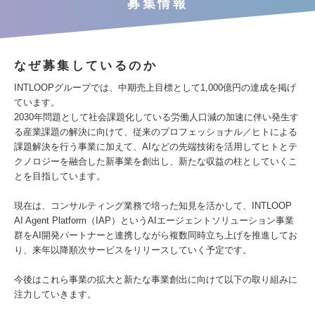
募集情報
なぜ募集しているのか
INTLOOPグループでは、中期売上目標として1,000億円の達成を掲げ
ています。
2030年問題として社会課題化している労働人口減の加速に伴い発生す
る産業課題の解決に向けて、従来のプロフェッショナル／ヒトによる
課題解決を行う事業に加えて、AIなどの先端技術を活用してヒトとテ
クノロジーを融合した新事業を創出し、新たな収益の柱としていくこ
とを目指しています。
現在は、コンサルティング業務で培った知見を活かして、INTLOOP
AI Agent Platform（IAP）というAIエージェントソリューション事業
群をAI開発パートナーと連携しながら複数同時立ち上げを推進してお
り、来年以降順次サービスをリリースしていく予定です。
今後はこれら事業の拡大と新たな事業創出に向けて以下の取り組みに
注力していきます。