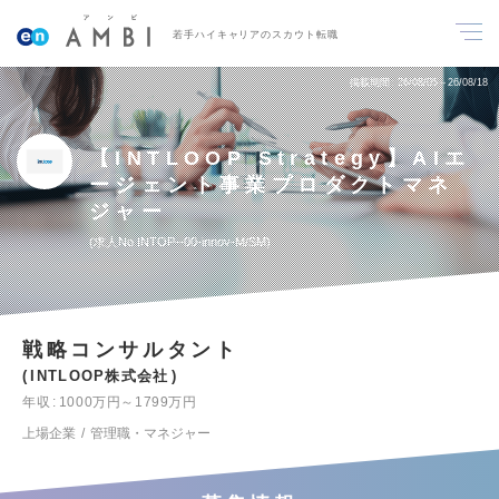
若手ハイキャリアのスカウト転職
掲載期間
26/08/05～26/08/18
【INTLOOP Strategy】AIエ
ージェント事業プロダクトマネ
ジャー
求人No.INTOP--00-innov-M/SM
戦略コンサルタント
INTLOOP株式会社
年収
1000万円～1799万円
上場企業
管理職・マネジャー