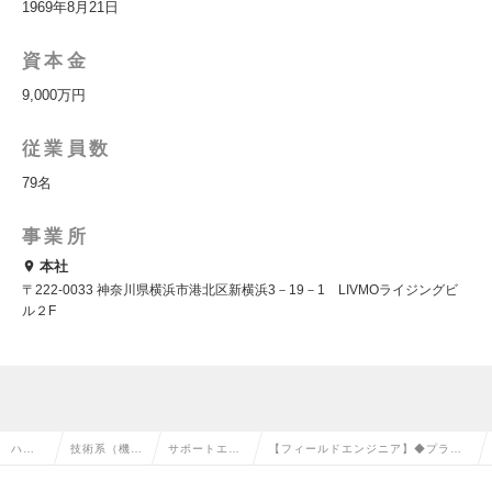
1969年8月21日
資本金
9,000万円
従業員数
79名
事業所
本社
〒222-0033 神奈川県横浜市港北区新横浜3－19－1 LIVMOライジングビ
ル２F
ハイ
技術系（機
サポートエン
【フィールドエンジニア】◆プライ
クラ
械・メカト
ジニア（機
ム上場G◆ 半導体製造分野の二ッチ