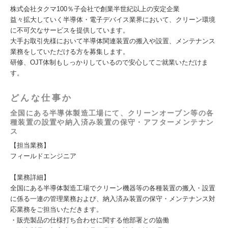
株式会社タクマ100％子会社で創業半世紀以上の安定企業
益々拡大していく半導体・電子デバイス業界において、クリーン環境
に不可欠なサービスを提供しています。
大手お取引先様において半導体関連装置の搬入や設置、メンテナンス
業務をしていただける方を募集します。
研修、OJT体制もしっかりしているので安心してご就業いただけま
す。
どんな仕事か
全国にある半導体製造工場にて、クリーンオーブン等の各
種装置の設置や納入済み装置の保守・アフターメンテナン
ス
【担当業務】
フィールドエンジニア
【業務詳細】
全国にある半導体製造工場でクリーン機器等の各種装置の搬入・設置
に係る一連の管理業務および、納入済み装置の保守・メンテナンス対
応業務をご担当いただきます。
・販売製品の仕様打ち合わせに関する他部署との協働