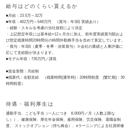
給与はどのくらい貰えるか
■月給：23.5万～32万
■年収：402万円～548万円 （賞与：年3回 実績あり）
・経験・スキルを考慮の当社規程により決定
・上記想定年収には基本給×12ヶ月分に加え、前年度実績賞与額およ
び想定残業時間20時間分の時間外勤務手当を含めて算定しています。
・賞与：年3回（夏季・冬季・決算賞与）※会社の業績と人事評価に
応じて支給額が決まります。
■モデル年収：735万円／課長
■賃金形態：月給制
■残業代：全額支給 （残業時間(通常時)：20時間程度 (繁忙期)：30
時間程度）
待遇・福利厚生は
通勤手当、こども手当（一人につき 8,000円／月（人数上限な
し））、健康保険、厚生年金保険、雇用保険、労災保険、退職金制
度、 ストックオプション（持ち株会）、eラーニングによる社員研修