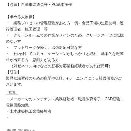
【必須】自動車普通免許・PC基本操作
【求める人物像】
・ 業務プロセスの管理経験がある方 例）食品工場の生産技術、運
行管理者、施工管理 等
・ クリーンルームでの作業がメインのため、クリーンスーツに抵抗
のない方
・ フットワークが軽く、出張対応可能な方
・ 社内外にてコミュニケーションがしっかりと取れ、基本的な報連
相が出来る方 忍耐力がある方
（対ゼネコン向けなどの顧客対応業務経験者があれば尚可）
【研修】
製品知識習得のための座学やOJT、eラーニングによる社員研修がご
ざいます。
歓迎
・メーカーでのメンテナンス業務経験者・職長教育修了・CAD経験・
電気回路知識
・土木建築施工業務経験者
・