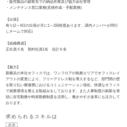
・販売製品の顧客先での納品作業及び協力会社管理
・メンテナンス窓口業務(見積作成・手配業務)
【出張】
有り(2～4日の出張が月に1～2回程度あります。課内メンバーが同行
しチームで対応)
【組織構成】
正社員５名 契約社員1名 合計６名
【魅力】
新横浜の本社オフィスでは、ワンフロアの執務エリアでオフィスレイ
アウトの変更により、フリーアドレス制を導入するなど、部門間の壁
を取り払い横連携におけるコミュニケーション強化、快適なオフィス
で就業環境を整える取組みをしております。また人事制度の刷新を筆
頭に在宅勤務や時差勤務制度を活用し、働きやすさ改革にも注力して
おります。
求められるスキルは
必須