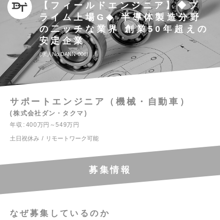
【フィールドエンジニア】◆プ
ライム上場G◆ 半導体製造分野
の二ッチな業界 創業50年超えの
安定企業
求人No.DANN-006
サポートエンジニア（機械・自動車）
株式会社ダン・タクマ
年収
400万円～549万円
土日祝休み
リモートワーク可能
募集情報
なぜ募集しているのか