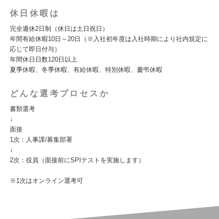
休日休暇は
完全週休2日制（休日は土日祝日）
年間有給休暇10日～20日（※入社初年度は入社時期により社内規定に
応じて即日付与）
年間休日日数120日以上
夏季休暇、冬季休暇、有給休暇、特別休暇、慶弔休暇
どんな選考プロセスか
書類選考
↓
面接
1次：人事課/募集部署
↓
2次：役員（面接前にSPIテストを実施します）
※1次はオンライン選考可