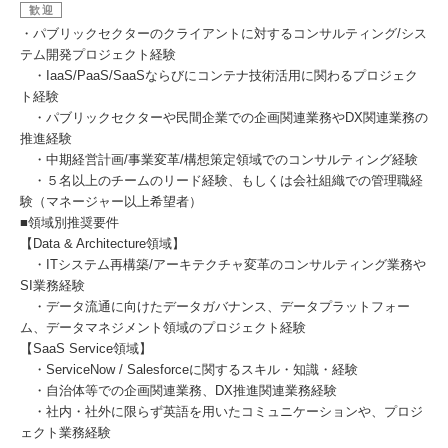
歓迎
・パブリックセクターのクライアントに対するコンサルティング/シス
テム開発プロジェクト経験
・IaaS/PaaS/SaaSならびにコンテナ技術活用に関わるプロジェク
ト経験
・パブリックセクターや民間企業での企画関連業務やDX関連業務の
推進経験
・中期経営計画/事業変革/構想策定領域でのコンサルティング経験
・５名以上のチームのリード経験、もしくは会社組織での管理職経
験（マネージャー以上希望者）
■領域別推奨要件
【Data & Architecture領域】
・ITシステム再構築/アーキテクチャ変革のコンサルティング業務や
SI業務経験
・データ流通に向けたデータガバナンス、データプラットフォー
ム、データマネジメント領域のプロジェクト経験
【SaaS Service領域】
・ServiceNow / Salesforceに関するスキル・知識・経験
・自治体等での企画関連業務、DX推進関連業務経験
・社内・社外に限らず英語を用いたコミュニケーションや、プロジ
ェクト業務経験