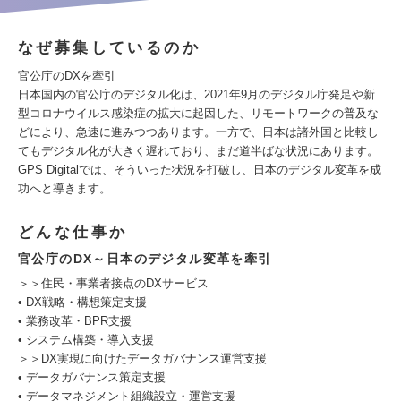
なぜ募集しているのか
官公庁のDXを牽引
日本国内の官公庁のデジタル化は、2021年9月のデジタル庁発足や新
型コロナウイルス感染症の拡大に起因した、リモートワークの普及な
どにより、急速に進みつつあります。一方で、日本は諸外国と比較し
てもデジタル化が大きく遅れており、まだ道半ばな状況にあります。
GPS Digitalでは、そういった状況を打破し、日本のデジタル変革を成
功へと導きます。
どんな仕事か
官公庁のDX～日本のデジタル変革を牽引
＞＞住民・事業者接点のDXサービス
• DX戦略・構想策定支援
• 業務改革・BPR支援
• システム構築・導入支援
＞＞DX実現に向けたデータガバナンス運営支援
• データガバナンス策定支援
• データマネジメント組織設立・運営支援