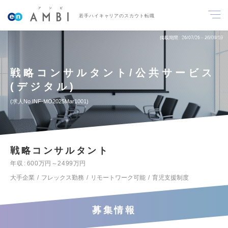
若手ハイキャリアのスカウト転職
掲載期間
26/07/26～26/09/19
戦略コンサルタント/公共サービス
(デジタル)
求人No.INF-MO2025Mar1001
戦略コンサルタント
年収
600万円～2499万円
大手企業
フレックス勤務
リモートワーク可能
育児支援制度
募集情報