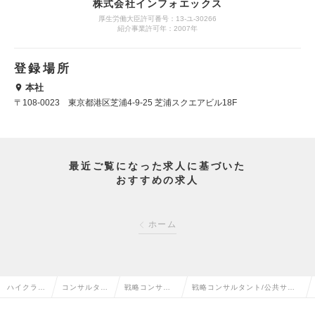
株式会社インフォエックス
厚生労働大臣許可番号：13-ユ-30266
紹介事業許可年：2007年
登録場所
本社
〒108-0023 東京都港区芝浦4-9-25 芝浦スクエアビル18F
最近ご覧になった求人に基づいた
おすすめの求人
ホーム
ハイクラス
コンサルタン
戦略コンサル
戦略コンサルタント/公共サー
求人TOP
ト系の転職
タントの転職
ビス(デジタル)の求人情報