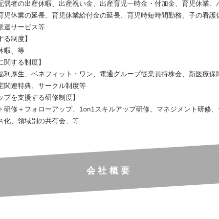
配偶者の出産休暇、出産祝い金、出産育児一時金・付加金、育児休業、
育児休業の延長、育児休業給付金の延長、育児時短時間勤務、子の看護
派遣サービス等
する制度】
休暇、等
に関する制度】
福利厚生、ベネフィット・ワン、電通グループ従業員持株会、新医療保
宅関連特典、サークル制度等
ップを支援する研修制度】
ト研修＋フォローアップ、1on1スキルアップ研修、マネジメント研修
ス化、領域別の共有会、等
会社概要