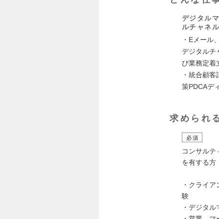
デジタル
ルチャネ
・Eメール
デジタルチ
び業務定着
・統合顧客
策PDCA
求められ
必須
コンサルテ
を有する方
・クライア
験
・デジタル
・営業、マ