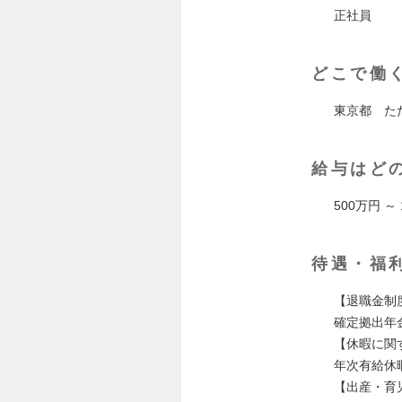
正社員
どこで働
東京都 た
給与はど
500万円 ～
待遇・福
【退職金制
確定拠出年
【休暇に関
年次有給休
【出産・育