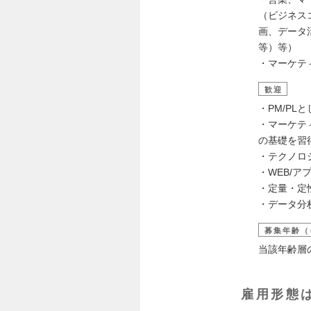
（ビジネス
画、データ活
等）等）
・マーケテ
歓迎
・PM/PL
・マーケテ
の基礎を習
・テクノロ
・WEB/
・定量・定
・データ分
募集年齢（
当該年齢層
雇用形態