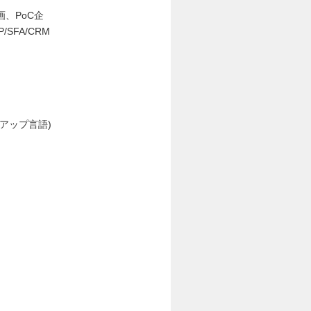
、PoC企
FA/CRM
アップ言語)