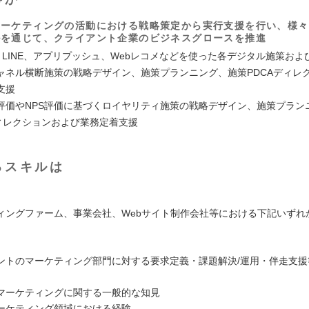
マーケティングの活動における戦略策定から実行支援を行い、様々
ルを通じて、クライアント企業のビジネスグロースを推進
、LINE、アプリプッシュ、Webレコメなどを使った各デジタル施策およ
ャネル横断施策の戦略デザイン、施策プランニング、施策PDCAディレ
支援
評価やNPS評価に基づくロイヤリティ施策の戦略デザイン、施策プラン
ディレクションおよび業務定着支援
るスキルは
ィングファーム、事業会社、Webサイト制作会社等における下記いずれ
ントのマーケティング部門に対する要求定義・課題解決/運用・伴走支援
マーケティングに関する一般的な知見
ーケティング領域における経験