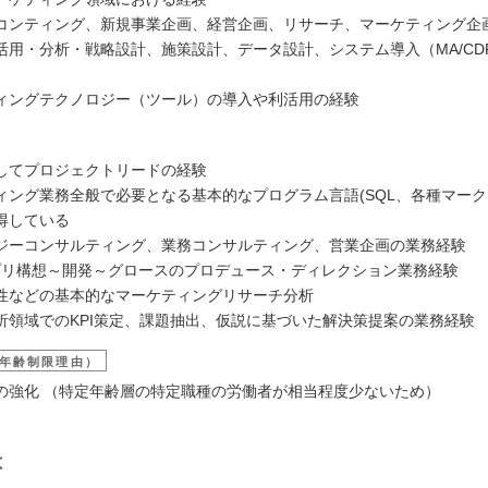
コンティング、新規事業企画、経営企画、リサーチ、マーケティング企画
用・分析・戦略設計、施策設計、データ設計、システム導入（MA/CDP/S
ィングテクノロジー（ツール）の導入や利活用の経験
としてプロジェクトリードの経験
ィング業務全般で必要となる基本的なプログラム言語(SQL、各種マーク
得している
ジーコンサルティング、業務コンサルティング、営業企画の業務経験
アプリ構想～開発～グロースのプロデュース・ディレクション業務経験
性などの基本的なマーケティングリサーチ分析
析領域でのKPI策定、課題抽出、仮説に基づいた解決策提案の業務経験
年齢制限理由）
の強化 （特定年齢層の特定職種の労働者が相当程度少ないため）
は