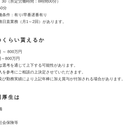
7：30（所定労働時間：8時間00分）
0分
働条件：有り/早番遅番有り
務日直業務（月1～2回）があります。
のくらい貰えるか
 ～ 800万円
円～800万円
は選考を通じて上下する可能性があります。
入を参考にご相談の上決定させていただきます。
及び勤務実績により上記年棒に加え賞与が付加される場合があります。
利厚生は
備
社会保険等