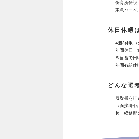
保育所併設
東急ハーベ
休日休暇
4週8休制
年間休日：1
※当番で日
年間有給休
どんな選
履歴書を拝
→面接3回が
長（総務部