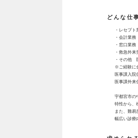
どんな仕
・レセプト
・会計業務
・窓口業務
・救急外来
・その他 
※ご経験に
医事課入院
医事課外来
宇都宮市の
特性から、
また、難易
幅広い診療