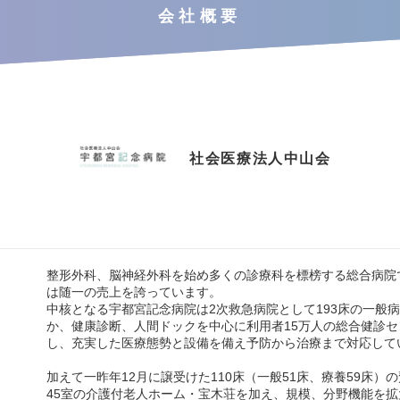
会社概要
社会医療法人中山会
整形外科、脳神経外科を始め多くの診療科を標榜する総合病院
は随一の売上を誇っています。
中核となる宇都宮記念病院は2次救急病院として193床の一般
か、健康診断、人間ドックを中心に利用者15万人の総合健診
し、充実した医療態勢と設備を備え予防から治療まで対応して
加えて一昨年12月に譲受けた110床（一般51床、療養59床）
45室の介護付老人ホーム・宝木荘を加え、規模、分野機能を