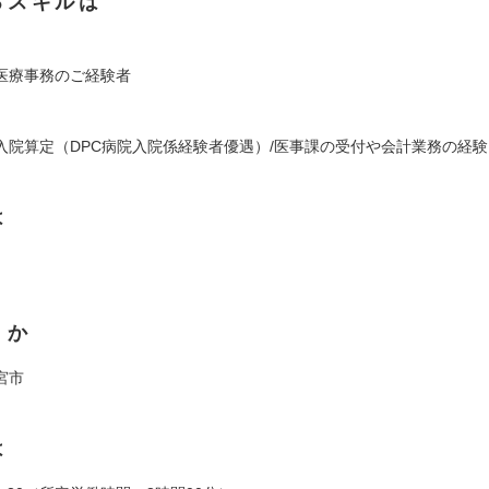
るスキルは
医療事務のご経験者
入院算定（DPC病院入院係経験者優遇）/医事課の受付や会計業務の経験
は
くか
宮市
は