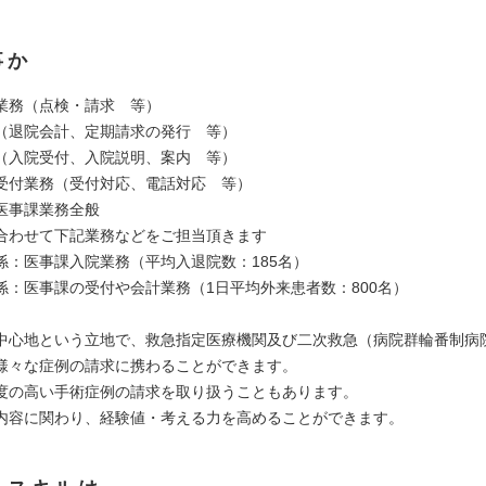
事か
業務（点検・請求 等）
（退院会計、定期請求の発行 等）
（入院受付、入院説明、案内 等）
受付業務（受付対応、電話対応 等）
医事課業務全般
合わせて下記業務などをご担当頂きます
係：医事課入院業務（平均入退院数：185名）
係：医事課の受付や会計業務（1日平均外来患者数：800名）
中心地という立地で、救急指定医療機関及び二次救急（病院群輪番制病
様々な症例の請求に携わることができます。
度の高い手術症例の請求を取り扱うこともあります。
内容に関わり、経験値・考える力を高めることができます。