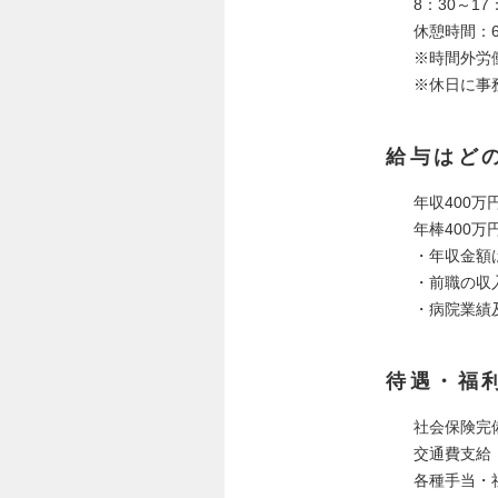
8：30～1
休憩時間：6
※時間外労
※休日に事
給与はど
年収400万円
年棒400万
・年収金額
・前職の収
・病院業績
待遇・福
社会保険完
交通費支給
各種手当・