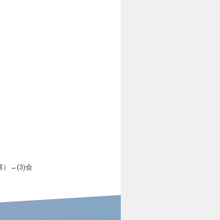
）→(3)会