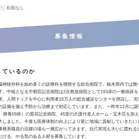
転勤なし
募集情報
しているのか
脳神経外科を始め多くの診療科を標榜する総合病院で、栃木県内では随
す。中核となる宇都宮記念病院は2次救急病院として193床の一般病床
断、人間ドックを中心に利用者15万人の総合健診センターを併設し、充
の設備を備え予防から治療まで対応しています。また、一昨年12月に譲受
床、療養59床）の鷲谷記念病院、45室の介護付老人ホーム・宝木荘を加
大しました。今後も医療体制の向上により更に地域に貢献していきたい
事務系職員の活躍の場も一層広がってきます。自己実現も大いに図れる
だける、やる気のある人材を募集しています。