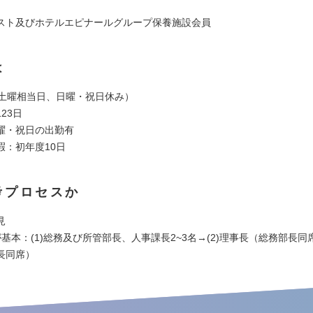
スト及びホテルエピナールグループ保養施設会員
は
（土曜相当日、日曜・祝日休み）
23日
曜・祝日の出勤有
暇：初年度10日
考プロセスか
見
基本：(1)総務及び所管部長、人事課長2~3名→(2)理事長（総務部長同席
長同席）