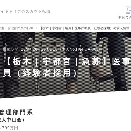
ハイキャリアのスカウト転職
初めて
の他、管理部門系の転職
【栃木｜宇都宮｜急募】医事課職員（経験者採用）の求人情報
掲載期間
26/07/28～26/08/10
求人No.HGFQA-001
【栃木｜宇都宮｜急募】医
員（経験者採用）
管理部門系
法人中山会
～799万円