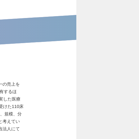
一の売上を
を有するほ
実した医療
けた110床
え、規模、分
と考えてい
当法人にて