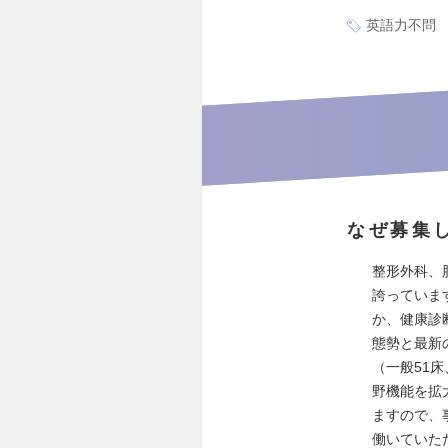
英語力不問
なぜ募集
整形外科、
誇っていま
か、健康診
態勢と最新
（一般51
野機能を拡
ますので、
働いていた