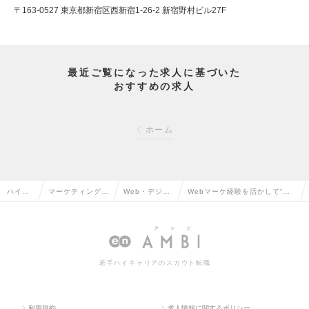
〒163-0527 東京都新宿区西新宿1-26-2 新宿野村ビル27F
最近ご覧になった求人に基づいた
おすすめの求人
ホーム
ハイク
マーケティング・
Web・デジタ
Webマーケ経験を活かして“分
ラス求
販促企画・商品開
ルマーケティ
析特化”のSEOコンサルへキャ
人TOP
発系の転職
ングの転職
リアアップの求人情報
若手ハイキャリアのスカウト転職
利用規約
求人情報に関するポリシー