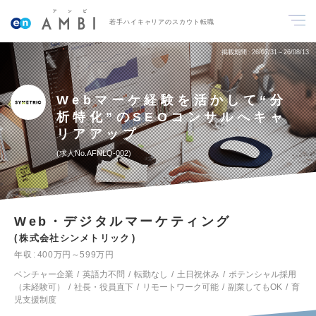
若手ハイキャリアのスカウト転職
掲載期間
26/07/31～26/08/13
Webマーケ経験を活かして“分
析特化”のSEOコンサルへキャ
リアアップ
求人No.AFNLQ-002
Web・デジタルマーケティング
株式会社シンメトリック
年収
400万円～599万円
ベンチャー企業
英語力不問
転勤なし
土日祝休み
ポテンシャル採用
（未経験可）
社長・役員直下
リモートワーク可能
副業してもOK
育
児支援制度