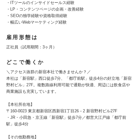
・ITツールのインサイドセールス経験
・LP・コンテンツページの企画・改善経験
・SEOの独学経験や資格取得経験
・幅広いWebマーケティング経験
雇用形態は
正社員（試用期間：3ヶ月）
どこで働くか
＼アクセス抜群の新宿本社で働きませんか？／
本社は「新宿駅」西口徒歩7分、「都庁前駅」徒歩4分の好立地「新宿
野村ビル」27F。複数路線利用可能で通勤が快適、周辺には飲食店や
商業施設も充実しています。
【本社所在地】
〒160-0023 東京都新宿区西新宿1丁目26－2 新宿野村ビル27F
・JR・小田急・京王線「新宿駅」徒歩7分／都営大江戸線「都庁前
駅」徒歩4分
【その他勤務地】