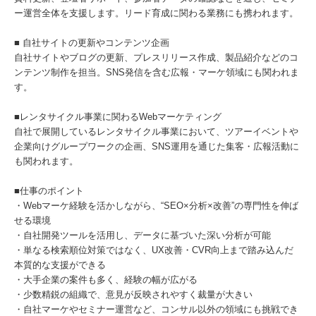
ー運営全体を支援します。リード育成に関わる業務にも携われます。
■ 自社サイトの更新やコンテンツ企画
自社サイトやブログの更新、プレスリリース作成、製品紹介などのコ
ンテンツ制作を担当。SNS発信を含む広報・マーケ領域にも関われま
す。
■レンタサイクル事業に関わるWebマーケティング
自社で展開しているレンタサイクル事業において、ツアーイベントや
企業向けグループワークの企画、SNS運用を通じた集客・広報活動に
も関われます。
■仕事のポイント
・Webマーケ経験を活かしながら、“SEO×分析×改善”の専門性を伸ば
せる環境
・自社開発ツールを活用し、データに基づいた深い分析が可能
・単なる検索順位対策ではなく、UX改善・CVR向上まで踏み込んだ
本質的な支援ができる
・大手企業の案件も多く、経験の幅が広がる
・少数精鋭の組織で、意見が反映されやすく裁量が大きい
・自社マーケやセミナー運営など、コンサル以外の領域にも挑戦でき