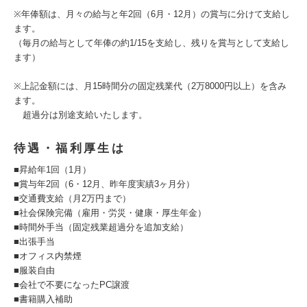
※年俸額は、月々の給与と年2回（6月・12月）の賞与に分けて支給し
ます。
（毎月の給与として年俸の約1/15を支給し、残りを賞与として支給し
ます）
※上記金額には、月15時間分の固定残業代（2万8000円以上）を含み
ます。
超過分は別途支給いたします。
待遇・福利厚生は
■昇給年1回（1月）
■賞与年2回（6・12月、昨年度実績3ヶ月分）
■交通費支給（月2万円まで）
■社会保険完備（雇用・労災・健康・厚生年金）
■時間外手当（固定残業超過分を追加支給）
■出張手当
■オフィス内禁煙
■服装自由
■会社で不要になったPC譲渡
■書籍購入補助