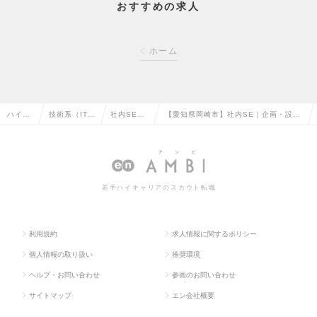
おすすめの求人
ホーム
ハイク
技術系（IT・
社内SE・
【愛知県岡崎市】社内SE｜企画・設
ラス求
Web・通信
システム管
計・コーディングから導入まで｜残業1
人TOP
系）の転職
理の転職
0時間｜500万円～の求人情報
若手ハイキャリアのスカウト転職
利用規約
求人情報に関するポリシー
個人情報の取り扱い
推奨環境
ヘルプ・お問い合わせ
参画のお問い合わせ
サイトマップ
エン会社概要