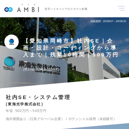
若手ハイキャリアのスカウト転職
掲載期間
26/08/07～26/08/20
【愛知県岡崎市】社内SE｜企
画・設計・コーディングから導
入まで｜残業10時間｜500万円
～
求人No.GZHLA-002/500
社内SE・システム管理
東海光学株式会社
年収
500万円～549万円
海外展開あり（日系グローバル企業）
ポテンシャル採用（未経験可）