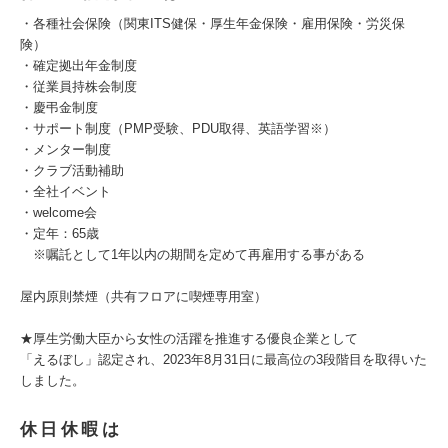
・各種社会保険（関東ITS健保・厚生年金保険・雇用保険・労災保
険）
・確定拠出年金制度
・従業員持株会制度
・慶弔金制度
・サポート制度（PMP受験、PDU取得、英語学習※）
・メンター制度
・クラブ活動補助
・全社イベント
・welcome会
・定年：65歳
※嘱託として1年以内の期間を定めて再雇用する事がある
屋内原則禁煙（共有フロアに喫煙専用室）
★厚生労働大臣から女性の活躍を推進する優良企業として
「えるぼし」認定され、2023年8月31日に最高位の3段階目を取得いた
しました。
休日休暇は