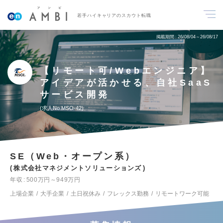
若手ハイキャリアのスカウト転職
掲載期間
26/08/04～26/08/17
【リモート可/Webエンジニア】
アイデアが活かせる、自社SaaS
サービス開発
求人No.MSO-42
SE（Web・オープン系）
株式会社マネジメントソリューションズ
年収
500万円～949万円
上場企業
大手企業
土日祝休み
フレックス勤務
リモートワーク可能