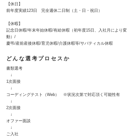
【休日】
前年度実績123日 完全週休二日制（土・日・祝日）
【休暇】
記念日休暇/年末年始休暇/有給休暇（初年度15日、入社月により変
動）/
慶弔/産前産後休暇/育児休暇/介護休暇等/サバティカル休暇
どんな選考プロセスか
書類選考
↓
1次面接
↓
コーディングテスト（Web） ※状況次第で対応頂く可能性有
↓
2次面接
↓
オファー面談
↓
ご入社