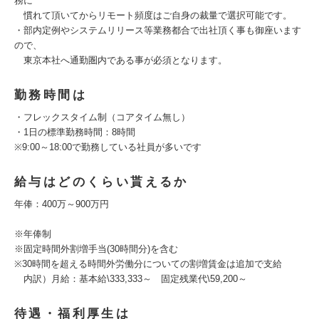
務に
慣れて頂いてからリモート頻度はご自身の裁量で選択可能です。
・部内定例やシステムリリース等業務都合で出社頂く事も御座います
ので、
東京本社へ通勤圏内である事が必須となります。
勤務時間は
・フレックスタイム制（コアタイム無し）
・1日の標準勤務時間：8時間
※9:00～18:00で勤務している社員が多いです
給与はどのくらい貰えるか
年俸：400万～900万円
※年俸制
※固定時間外割増手当(30時間分)を含む
※30時間を超える時間外労働分についての割増賃金は追加で支給
内訳）月給：基本給\333,333～ 固定残業代\59,200～
待遇・福利厚生は