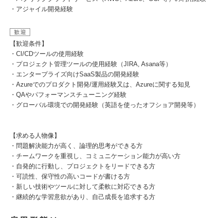
・アジャイル開発経験
歓迎
【歓迎条件】
・CI/CDツールの使用経験
・プロジェクト管理ツールの使用経験（JIRA, Asana等）
・エンタープライズ向けSaaS製品の開発経験
・Azureでのプロダクト開発/運用経験又は、Azureに関する知見
・QAやパフォーマンスチューニング経験
・グローバル環境での開発経験（英語を使ったオフショア開発等）
【求める人物像】
・問題解決能力が高く、論理的思考ができる方
・チームワークを重視し、コミュニケーション能力が高い方
・自発的に行動し、プロジェクトをリードできる方
・可読性、保守性の高いコードが書ける方
・新しい技術やツールに対して柔軟に対応できる方
・継続的な学習意欲があり、自己成長を追求する方