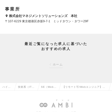
事業所
株式会社マネジメントソリューションズ 本社
〒107-6229 東京都港区赤坂9-7-1 ミッドタウン・タワー29F
最近ご覧になった求人に基づいた
おすすめの求人
ホーム
ハイク
技術系（IT・
SE（Web・
【リモート可/Webエンジニア】ア
ラス求
Web・通信
オープン
イデアが活かせる、自社SaaSサー
人TOP
系）の転職
系）の転職
ビス開発の求人情報