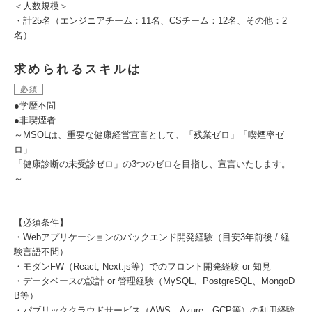
＜人数規模＞
・計25名（エンジニアチーム：11名、CSチーム：12名、その他：2
名）
求められるスキルは
必須
●学歴不問
●非喫煙者
～MSOLは、重要な健康経営宣言として、「残業ゼロ」「喫煙率ゼ
ロ」
「健康診断の未受診ゼロ」の3つのゼロを目指し、宣言いたします。
～
【必須条件】
・Webアプリケーションのバックエンド開発経験（目安3年前後 / 経
験言語不問）
・モダンFW（React, Next.js等）でのフロント開発経験 or 知見
・データベースの設計 or 管理経験（MySQL、PostgreSQL、MongoD
B等）
・パブリッククラウドサービス（AWS、Azure、GCP等）の利用経験